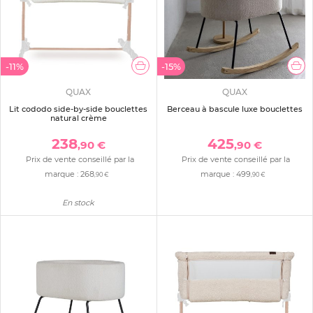
-11%
-15%
QUAX
QUAX
Lit cododo side-by-side bouclettes
Berceau à bascule luxe bouclettes
natural crème
238
425
,90 €
,90 €
Prix de vente conseillé par la
Prix de vente conseillé par la
marque :
268
marque :
499
,90 €
,90 €
En stock