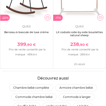
-20%
-11%
QUAX
QUAX
Berceau à bascule de luxe crème
Lit cododo side-by-side bouclettes
natural sheep
399
238
,90 €
,90 €
Prix de vente conseillé par la
Prix de vente conseillé par la
marque :
499
marque :
269
,90 €
,90 €
En stock
Découvrez aussi
chambre bébé complète
armoire chambre bébé
commode chambre bébé
commode à langer