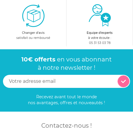
Changer d'avis
Equipe d'experts
satisfait ou remboursé
à votre écoute :
05 31 53 03 78
10€ offerts
en vous abonnant
à notre newsletter !
Recevez avant tout le monde
nos avantages, offres et nouveautés !
Contactez-nous !