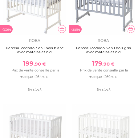
-25%
-33%
ROBA
ROBA
Berceau cododo 3 en 1 bois blanc
Berceau cododo 3 en 1 bois gris
avec matelas et nid
avec matelas et nid
199
179
,90 €
,90 €
Prix de vente conseillé par la
Prix de vente conseillé par la
marque :
264
marque :
269
,90 €
,90 €
En stock
En stock