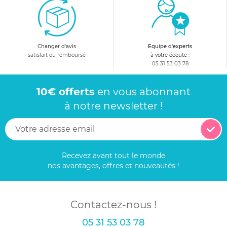
Changer d'avis
Equipe d'experts
satisfait ou remboursé
à votre écoute :
05 31 53 03 78
10€ offerts
en vous abonnant
à notre newsletter !
Recevez avant tout le monde
nos avantages, offres et nouveautés !
Contactez-nous !
05 31 53 03 78