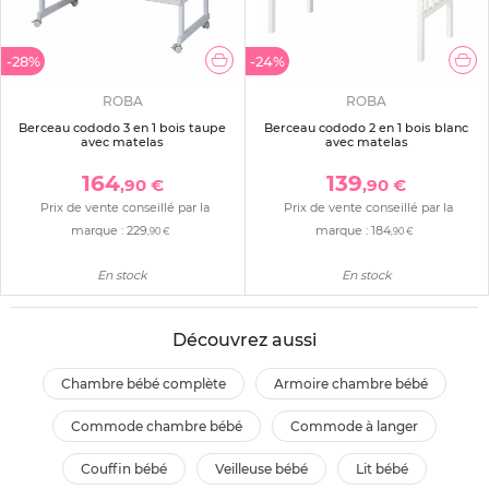
-28%
-24%
ROBA
ROBA
Berceau cododo 3 en 1 bois taupe
Berceau cododo 2 en 1 bois blanc
avec matelas
avec matelas
164
139
,90 €
,90 €
Prix de vente conseillé par la
Prix de vente conseillé par la
marque :
229
marque :
184
,90 €
,90 €
En stock
En stock
Découvrez aussi
chambre bébé complète
armoire chambre bébé
commode chambre bébé
commode à langer
couffin bébé
veilleuse bébé
lit bébé