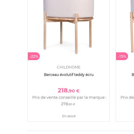
-22%
-15%
CHILDHOME
Berceau évolutif teddy écru
B
218
,90 €
Prix de vente conseillé par la marque :
Prix de
278
,90 €
En stock