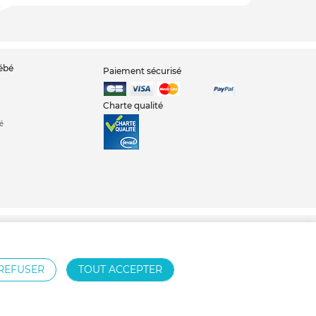
bébé
Paiement sécurisé
Charte qualité
é
teuse
Nid d'ange
Babyphone
Chambre bébé
REFUSER
TOUT ACCEPTER