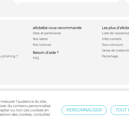
allobébé vous recommande
les plus d'allo
Sites et partenaires
Liste de naissance
Nos labels
Infos conseils
Nos licences
Jeux concours
Valise de maternit
Besoin d'aide ?
 phishing ?
Parrainage
FAQ
é
Lit cododo
Cale bébé
Lit bébé
Veilleuse
Lit parapluie
Mobile bébé
Gigo
 mesurer l’audience du site,
poser du contenu personnalisé.
PERSONNALISER
TOUT 
epter ou non ces cookies en
estion des cookies, consultez
Protection par reCAPTCHA