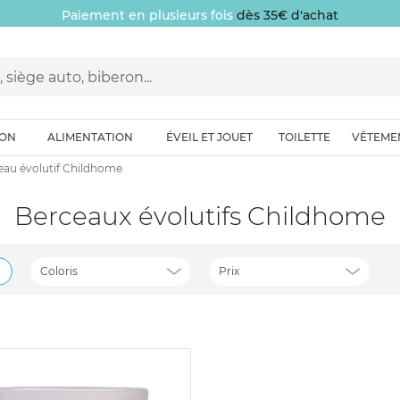
Paiement en plusieurs fois
dès 35€ d'achat
ION
ALIMENTATION
ÉVEIL ET JOUET
TOILETTE
VÊTEME
eau évolutif Childhome
Berceaux évolutifs Childhome
Coloris
Prix