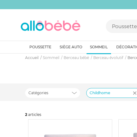
POUSSETTE
SIÈGE AUTO
SOMMEIL
DÉCORAT
Accueil
Sommeil
Berceau bébé
Berceau évolutif
Berc
Catégories
Childhome
2
art
icles