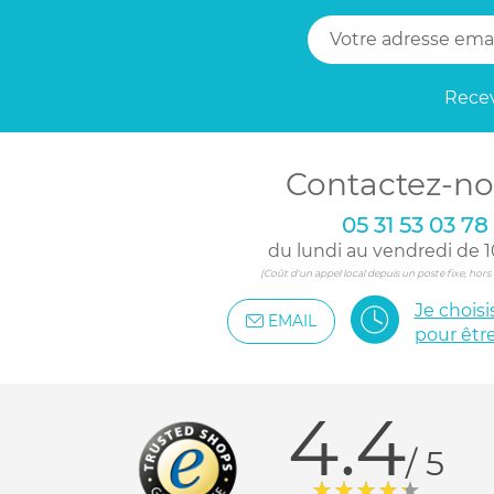
Recev
Contactez-no
05 31 53 03 78
du lundi au vendredi de 1
(Coût d'un appel local depuis un poste fixe, hor
Je chois
EMAIL
pour êtr
4.4
/ 5