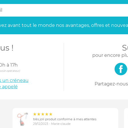
ez avant tout le monde
nos avantages, offres et nouvea
us !
S
pour encore plu
0h à 17h
s coût opérateur)
is un créneau
Partagez-nous 
e appelé
très joli produit conforme à mes attentes
29/12/2023 - Marie-claude