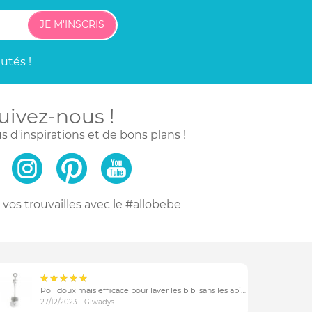
JE M'INSCRIS
utés !
uivez-nous !
s d'inspirations
et de bons plans !
vos trouvailles
avec le #allobebe
Poil doux mais efficace pour laver les bibi sans les abîmer
27/12/2023 - Glwadys