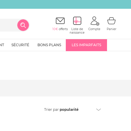
10€
offerts
Liste de
Compte
Panier
naissance
NT
SÉCURITÉ
BONS PLANS
LES IMPARFAITS
Trier
par
popularité