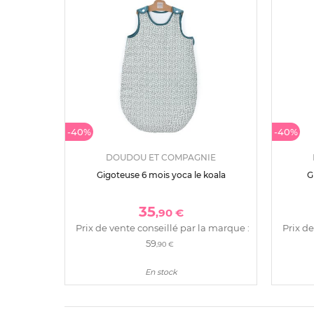
-40%
-40%
DOUDOU ET COMPAGNIE
Gigoteuse 6 mois yoca le koala
G
35
,90 €
Prix de vente conseillé par la marque :
Prix de
59
,90 €
En stock