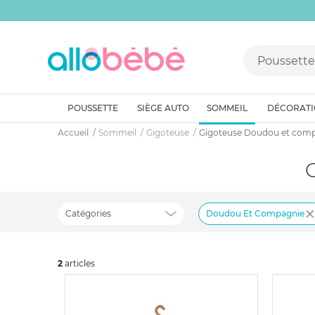
POUSSETTE
SIÈGE AUTO
SOMMEIL
DÉCORAT
Accueil
Sommeil
Gigoteuse
Gigoteuse Doudou et com
Catégories
Doudou Et Compagnie
2
art
icles