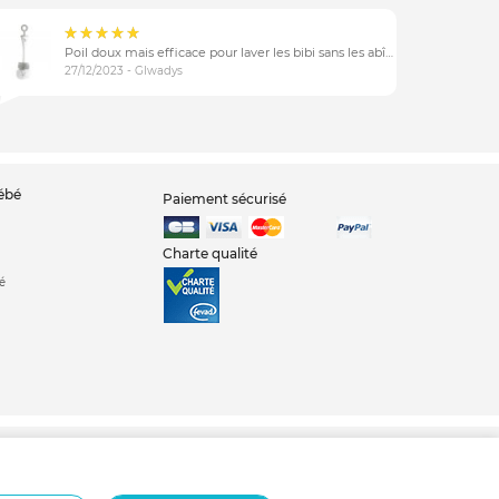
Poil doux mais efficace pour laver les bibi sans les abîmer
27/12/2023 - Glwadys
bébé
Paiement sécurisé
Charte qualité
é
d d'ange
Babyphone
Chambre bébé