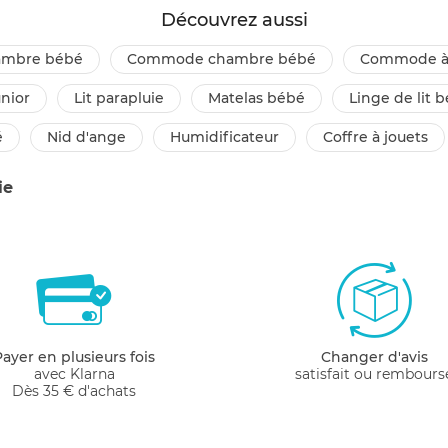
Découvrez aussi
hambre bébé
commode chambre bébé
commode à
junior
lit parapluie
matelas bébé
linge de lit 
é
nid d'ange
humidificateur
coffre à jouets
ie
Payer en plusieurs fois
Changer d'avis
avec Klarna
satisfait ou rembours
Dès 35 € d'achats