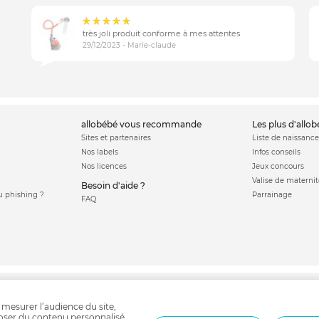
très joli produit conforme à mes attentes
29/12/2023 - Marie-claude
allobébé vous recommande
les plus d'allo
Sites et partenaires
Liste de naissance
Nos labels
Infos conseils
Nos licences
Jeux concours
Valise de maternit
Besoin d'aide ?
 phishing ?
Parrainage
FAQ
odo
Cale bébé
Lit bébé
Veilleuse
Lit parapluie
Mobile bébé
Gigoteuse
Ni
 mesurer l’audience du site,
poser du contenu personnalisé.