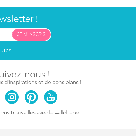
sletter !
JE M'INSCRIS
utés !
uivez-nous !
s d'inspirations
et de bons plans !
vos trouvailles
avec le #allobebe