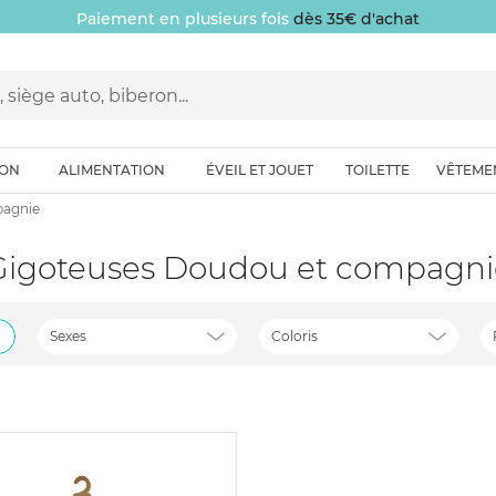
Paiement en plusieurs fois
dès 35€ d'achat
ION
ALIMENTATION
ÉVEIL ET JOUET
TOILETTE
VÊTEME
pagnie
Gigoteuses Doudou et compagni
Sexes
Coloris