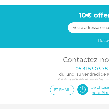
10€ offe
Recev
Contactez-no
05 31 53 03 78
du lundi au vendredi de 1
(Coût d'un appel local depuis un poste fixe, hor
Je chois
EMAIL
pour êtr