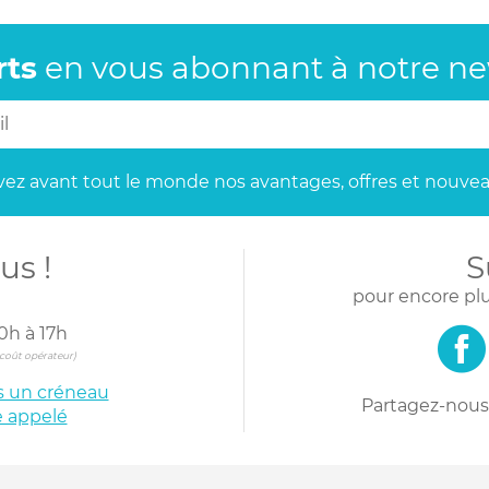
rts
en vous abonnant
à notre new
ez avant tout le monde
nos avantages, offres et nouvea
us !
S
pour encore plu
0h à 17h
s coût opérateur)
is un créneau
Partagez-nous 
e appelé