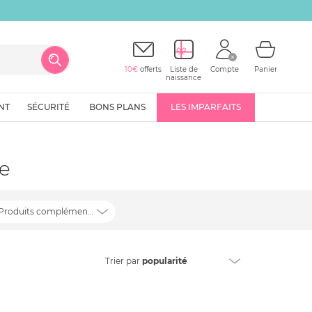
10€
offerts
Liste de
Compte
Panier
naissance
NT
SÉCURITÉ
BONS PLANS
LES IMPARFAITS
e
Produits complémentaires
Trier
par
popularité