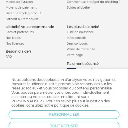
Modes de livraison
Comment se protéger du phishing ?
Moyens de paiement
Soldes allobébé
Garantie stock & produit
Satisfait ou remboursé
allobébé vous recommande
les plus d'allobébé
Sites et partenaires
Liste de naissance
Nos labels
Infos conseils
Nos licences
Jeux concours
Valise de maternité
Besoin d'aide ?
Parrainage
FAQ
Paiement sécurisé
Charte qualité
Nous utilisons des cookies afin d’analyser votre navigation et
mesurer l’audience du site, promouvoir ses services sur les
réseaux sociaux et vous proposer du contenu personnalisé.
Vous pouvez paramétrer vos choix pour individuellement
accepter ou non ces cookies en cliquant sur «
PERSONNALISER ». Pour en savoir plus sur la gestion des
cookies, consultez notre
politique de cookies
.
PERSONNALISER
Courbe de croissance
Crash test siège auto
Calendrier chinois
Grossesse semaine après semaine
Diversification alimentaire
Pédimètre
TOUT REFUSER
Bi-Oil
Fête des pères