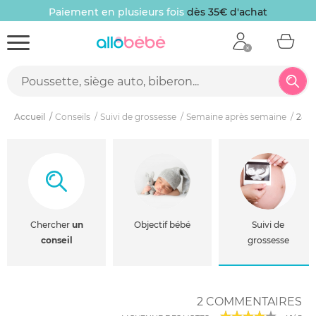
Paiement en plusieurs fois
dès 35€ d'achat
Accueil
Conseils
Suivi de grossesse
Semaine après semaine
24èm
Chercher
un
Objectif bébé
Suivi de
conseil
grossesse
2 COMMENTAIRES