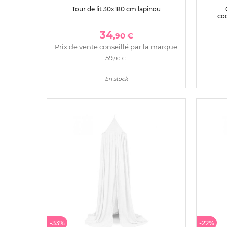
Tour de lit 30x180 cm lapinou
co
34
,90 €
Prix de vente conseillé par la marque :
59
,90 €
En stock
-33%
-22%