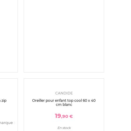
BB&CO
erceau
Protège barreaux tour de lit
modulable respirant respirant mocha
59
,00 €
marque :