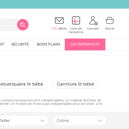
10€
offerts
Liste de
Compte
Panier
naissance
NT
SÉCURITÉ
BONS PLANS
LES IMPARFAITS
moustiquaire lit bébé
garniture lit bébé
a, certains accessoires sont indispensables. Le matelas doit être de
jambe. Un mobile de lit est aussi indispensable pour son éveil. Une
Tailles
Coloris