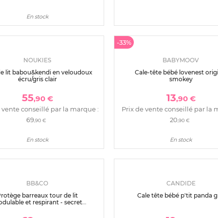
-23%
SAUTHON BABY DECO
TINEO
ège barreaux tour de lit orsino
Moustiquaire de lit intégrale à
35
9
,90 €
,90 €
 vente conseillé par la marque :
Prix de vente conseillé par la 
49
12
,90 €
,90 €
En stock