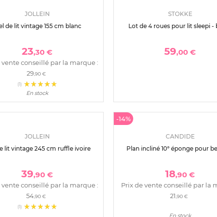
JOLLEIN
STOKKE
el de lit vintage 155 cm blanc
Lot de 4 roues pour lit sleepi -
23
59
,30 €
,00 €
 vente conseillé par la marque :
29
,90 €
(1)
En stock