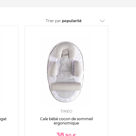
Trier
par
popularité
TINEO
ugat
Cale bébé cocon de sommeil
ergonomique
38
,90 €