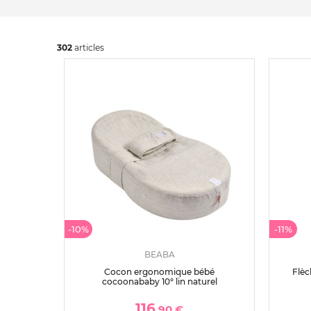
302
art
icles
-10%
-11%
BEABA
Cocon ergonomique bébé
Flèc
cocoonababy 10° lin naturel
116
,90 €