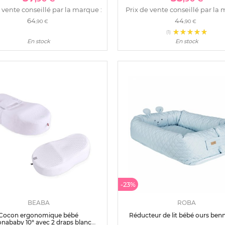
 vente conseillé par la marque :
Prix de vente conseillé par la 
64
44
,90 €
,90 €
(1)
En stock
En stock
-23%
BEABA
ROBA
Cocon ergonomique bébé
Réducteur de lit bébé ours ben
nababy 10° avec 2 draps blancs