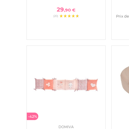
29
,90 €
Prix de
(20)
-42%
DOMIVA