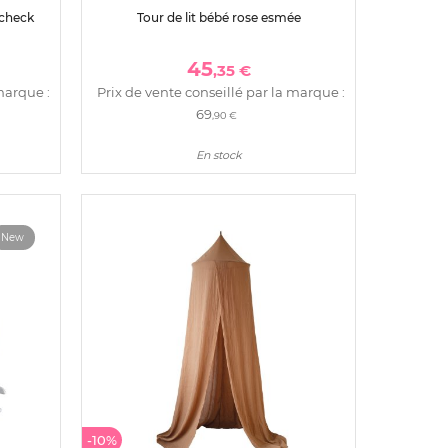
 check
Tour de lit bébé rose esmée
45
,35 €
marque :
Prix de vente conseillé par la marque :
69
,90 €
En stock
New
-10%