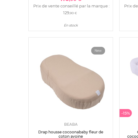
Prix de vente conseillé par la marque :
Prix de
129
,90 €
En stock
New
-15%
BEABA
Drap housse cocoonababy fleur de
coton avoine
cocoo