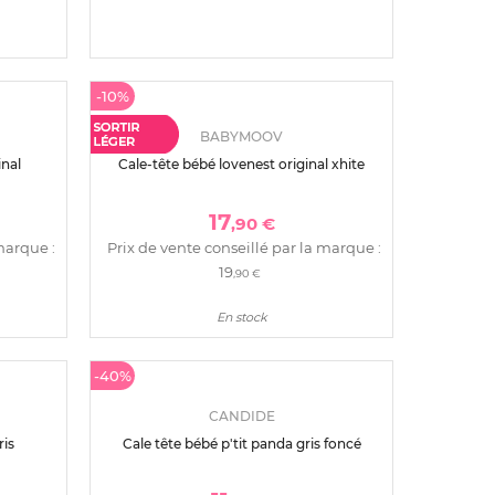
CANDIDE
 zip
Oreiller pour enfant top cool 60 x 40
cm blanc
19
,90 €
marque :
En stock