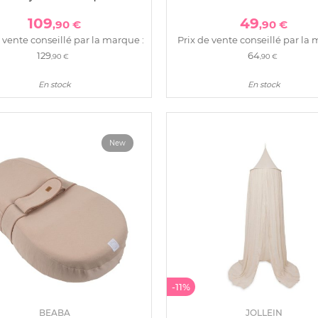
dont 1 offert
109
49
,90 €
,90 €
 vente conseillé par la marque :
Prix de vente conseillé par la 
129
64
,90 €
,90 €
En stock
En stock
New
-11%
BEABA
JOLLEIN