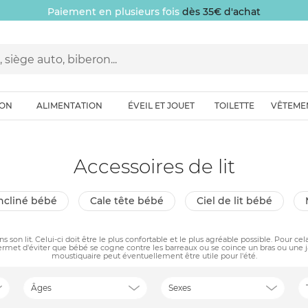
Paiement en plusieurs fois
dès 35€ d'achat
ION
ALIMENTATION
ÉVEIL ET JOUET
TOILETTE
VÊTEME
Accessoires de lit
 incliné bébé
cale tête bébé
ciel de lit bébé
on lit. Celui-ci doit être le plus confortable et le plus agréable possible. Pour cel
Il permet d'éviter que bébé se cogne contre les barreaux ou se coince un bras ou une 
moustiquaire peut éventuellement être utile pour l'été.
Âges
Sexes