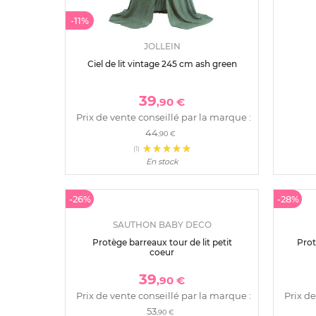
-11%
-27%
JOLLEIN
Ciel de lit vintage 245 cm ash green
Ciel d
39
,90 €
Prix de vente conseillé par la marque :
Prix de
44
,90 €
(1)
En stock