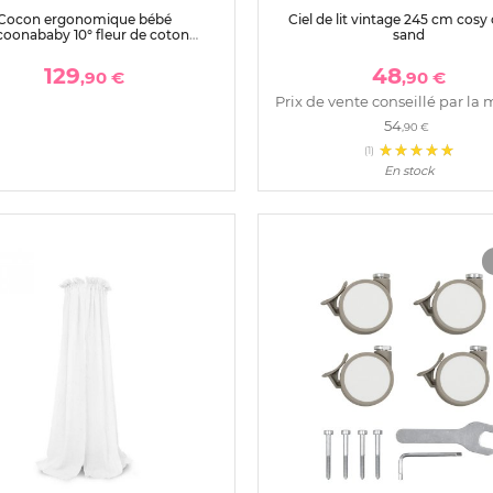
Cocon ergonomique bébé
Ciel de lit vintage 245 cm cosy
coonababy 10° fleur de coton
sand
avoine
129
48
,90 €
,90 €
Prix de vente conseillé par la 
54
,90 €
(1)
En stock