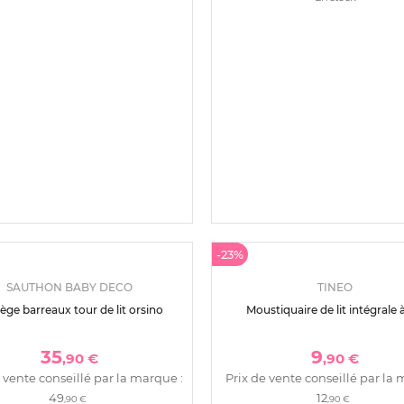
-14%
JOLLEIN
CANDIDE
e lit vintage 245 cm ruffle ivoire
Plan incliné 10° éponge pour b
39
18
,90 €
,90 €
 vente conseillé par la marque :
Prix de vente conseillé par la 
54
21
,90 €
,90 €
(1)
En stock