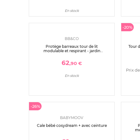
-26%
-28%
SAUTHON BABY DECO
Protège barreaux tour de lit petit
Prot
coeur
39
,90 €
Prix de vente conseillé par la marque :
Prix de
53
,90 €
En stock