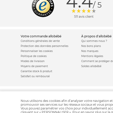
4.4
/ 5
511 avis client
votre commande allobébé
à propos d'allobébé
Conditions générales de vente
Qui sommes-nous ?
Protection des données personnelles
Nos bons plans
Personnaliser les cookies
Nos marques
Politique de cookies
Mentions légales
Modes de livraison
Comment se protéger du
Moyens de paiement
Soldes allobébé
Garantie stock & produit
Satisfait ou remboursé
Bibed
Matelas bébé
Berceau bébé
Lit
Nous utilisons des cookies afin d’analyser votre navigation et
promouvoir ses services sur les réseaux sociaux et vous pro
Vous pouvez paramétrer vos choix pour individuellement acc
cliquant sur « PERSONNALISER ». Pour en savoir plus sur la g