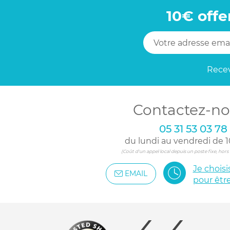
10€ offe
Recev
Contactez-no
05 31 53 03 78
du lundi au vendredi de 1
(Coût d'un appel local depuis un poste fixe, hor
Je chois
EMAIL
pour êtr