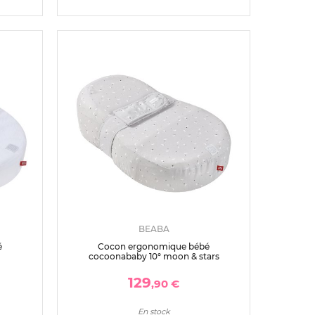
BEABA
é
Cocon ergonomique bébé
cocoonababy 10° moon & stars
129
,90 €
En stock