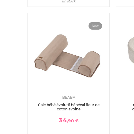
En stock
New
BEABA
Cale bébé évolutif bébécal fleur de
coton avoine
c
34
,90 €