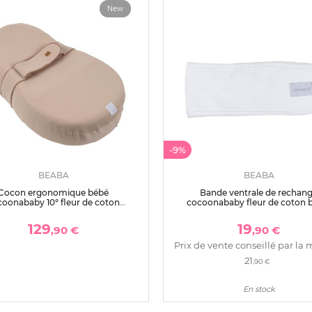
New
-9%
BEABA
BEABA
Cocon ergonomique bébé
Bande ventrale de rechan
coonababy 10° fleur de coton
cocoonababy fleur de coton 
avoine
129
19
,90 €
,90 €
Prix de vente conseillé par la 
21
,90 €
En stock