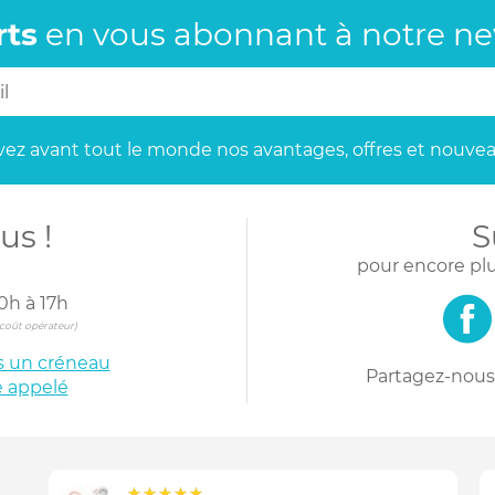
rts
en vous abonnant
à notre new
ez avant tout le monde
nos avantages, offres et nouvea
us !
S
pour encore plu
0h à 17h
s coût opérateur)
is un créneau
Partagez-nous 
e appelé