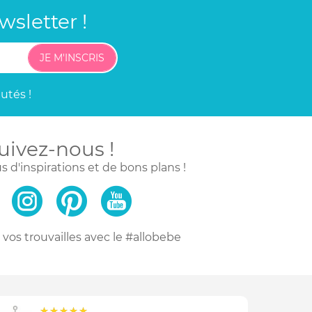
sletter !
JE M'INSCRIS
utés !
uivez-nous !
s d'inspirations
et de bons plans !
vos trouvailles
avec le #allobebe