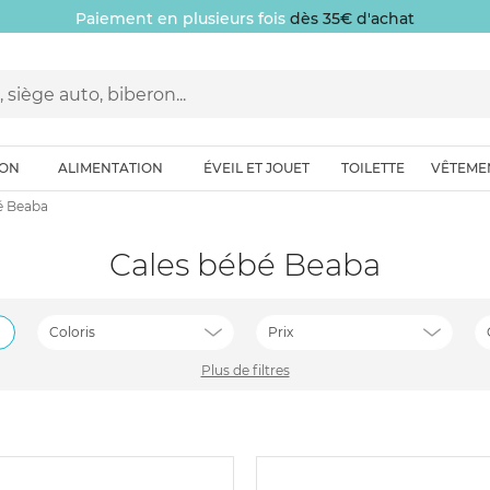
Paiement en plusieurs fois
dès 35€ d'achat
ION
ALIMENTATION
ÉVEIL ET JOUET
TOILETTE
VÊTEME
é Beaba
Cales bébé Beaba
Coloris
Prix
Plus de filtres