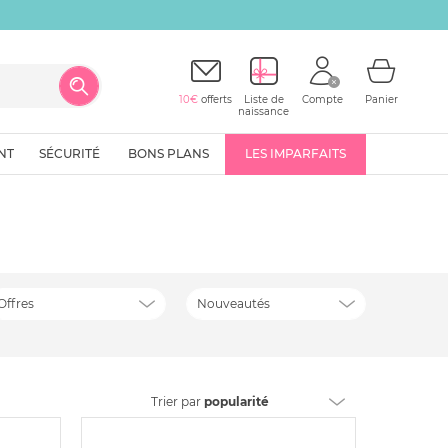
10€
offerts
Liste de
Compte
Panier
naissance
NT
SÉCURITÉ
BONS PLANS
LES IMPARFAITS
Offres
Nouveautés
Trier
par
popularité