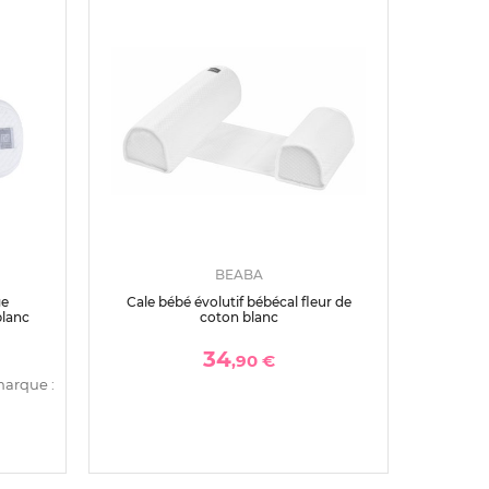
BEABA
ge
Cale bébé évolutif bébécal fleur de
blanc
coton blanc
34
,90 €
marque :