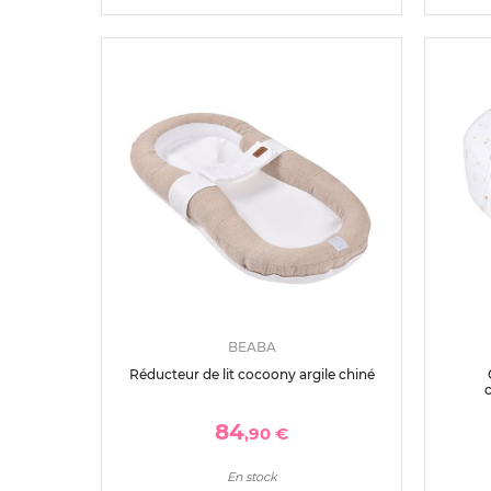
BEABA
Réducteur de lit cocoony argile chiné
84
,90 €
En stock