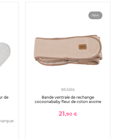
New
BEABA
ur de
Bande ventrale de rechange
cocoonababy fleur de coton avoine
21
,90 €
marque :