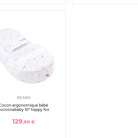
BEABA
Cocon ergonomique bébé
cocoonababy 10° happy fox
129
,90 €