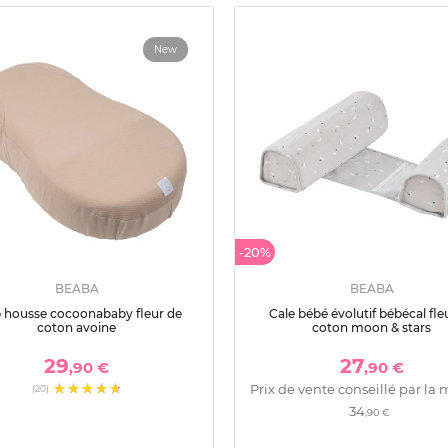
New
-20%
BEABA
BEABA
 housse cocoonababy fleur de
Cale bébé évolutif bébécal fle
coton avoine
coton moon & stars
29
27
,90 €
,90 €
Prix de vente conseillé par la 
(20)
34
,90 €