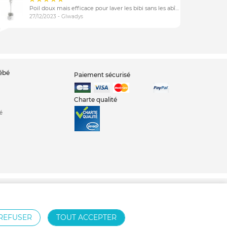
Poil doux mais efficace pour laver les bibi sans les abîmer
27/12/2023 - Glwadys
bébé
Paiement sécurisé
Charte qualité
é
Nid d'ange
Babyphone
Chambre bébé
REFUSER
TOUT ACCEPTER