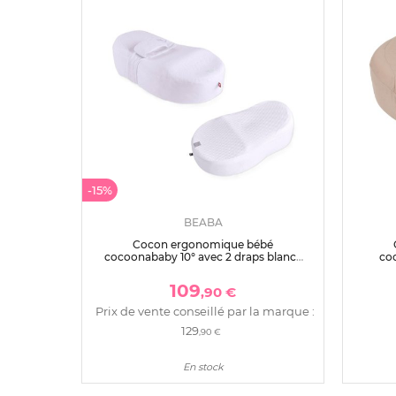
-15%
BEABA
Cocon ergonomique bébé
cocoonababy 10° avec 2 draps blancs
co
dont 1 offert
109
,90 €
Prix de vente conseillé par la marque :
129
,90 €
En stock