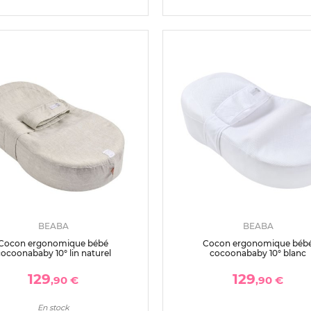
BEABA
BEABA
Cocon ergonomique bébé
Cocon ergonomique béb
ocoonababy 10° lin naturel
cocoonababy 10° blanc
129
129
,90 €
,90 €
En stock