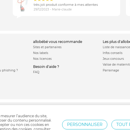
très joli produit conforme à mes attentes
29/12/2023 - Marie-claude
allobébé vous recommande
les plus d'allo
Sites et partenaires
Liste de naissance
Nos labels
Infos conseils
Nos licences
Jeux concours
Valise de maternit
Besoin d'aide ?
 phishing ?
Parrainage
FAQ
 cododo
Cale bébé
Lit bébé
Veilleuse
Lit parapluie
Mobile bébé
Gigoteuse
 mesurer l’audience du site,
poser du contenu personnalisé.
PERSONNALISER
TOUT 
epter ou non ces cookies en
estion des cookies, consultez