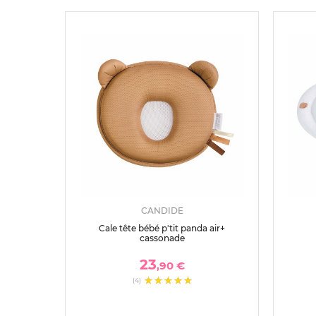
CANDIDE
Cale tête bébé p'tit panda air+
cassonade
23
,90 €
(4)