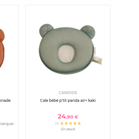
CANDIDE
sonade
Cale bébé p'tit panda air+ kaki
24
,90 €
marque :
(4)
En stock