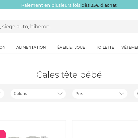
Paiement en plusieurs fois
dès 35€ d'achat
ION
ALIMENTATION
ÉVEIL ET JOUET
TOILETTE
VÊTEME
Cales tête bébé
Coloris
Prix