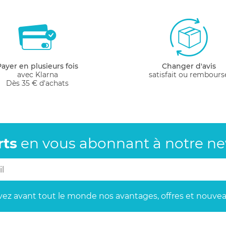
Payer en plusieurs fois
Changer d'avis
avec Klarna
satisfait ou rembours
Dès 35 € d'achats
rts
en vous abonnant
à notre new
ez avant tout le monde
nos avantages, offres et nouvea