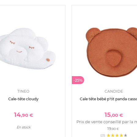
-25%
TINEO
CANDIDE
Cale-tête cloudy
Cale tête bébé p'tit panda cas
14
15
,90 €
,00 €
Prix de vente conseillé par la 
En stock
19
,90 €
(23)