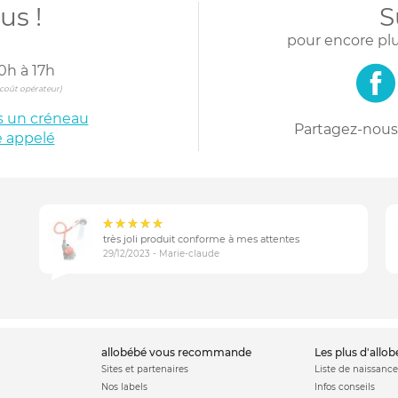
us !
S
pour encore plu
0h à 17h
s coût opérateur)
is un créneau
Partagez-nous 
e appelé
très joli produit conforme à mes attentes
29/12/2023 - Marie-claude
allobébé vous recommande
les plus d'allo
Sites et partenaires
Liste de naissance
Nos labels
Infos conseils