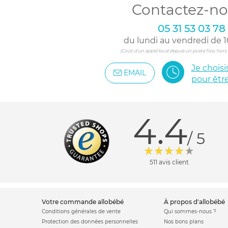
Contactez-no
05 31 53 03 78
du lundi au vendredi de 1
(Coût d'un appel local depuis un poste fixe, hor
Je chois
EMAIL
pour êtr
4.4
/ 5
511 avis client
votre commande allobébé
à propos d'allobébé
Conditions générales de vente
Qui sommes-nous ?
Protection des données personnelles
Nos bons plans