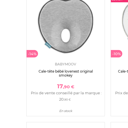
-14%
-10%
BABYMOOV
Cale-tête bébé lovenest original
Cale-
smokey
17
,90 €
Prix de vente conseillé par la marque :
Prix de
20
,90 €
En stock