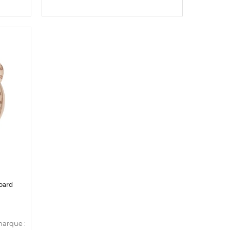
opard
marque :