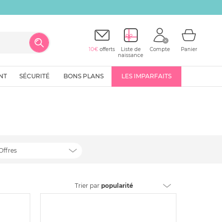
10€
offerts
Liste de
Compte
Panier
naissance
NT
SÉCURITÉ
BONS PLANS
LES IMPARFAITS
Offres
Trier
par
popularité