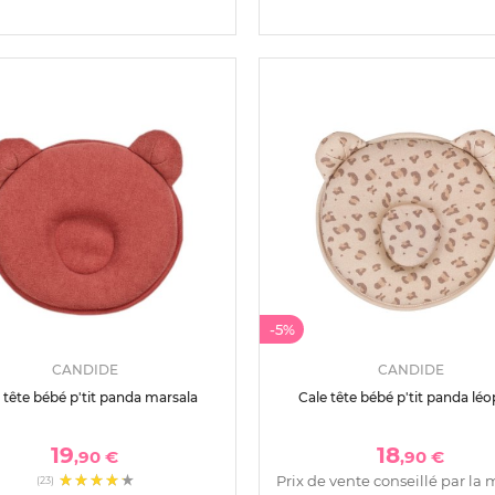
-5%
CANDIDE
CANDIDE
 tête bébé p'tit panda marsala
Cale tête bébé p'tit panda lé
19
18
,90 €
,90 €
Prix de vente conseillé par la 
(23)