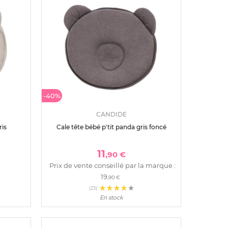
-40%
CANDIDE
ris
Cale tête bébé p'tit panda gris foncé
11
,90 €
Prix de vente conseillé par la marque :
19
,90 €
(23)
En stock