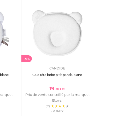
-5%
CANDIDE
 blanc
Cale tête bebe p'tit panda blanc
19
,00 €
marque :
Prix de vente conseillé par la marque :
19
,90 €
(23)
En stock