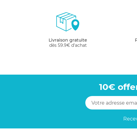
Livraison gratuite
dès 59.9€ d'achat
10€ offe
Recev