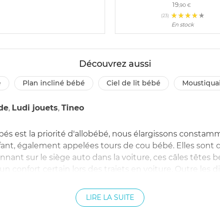
19
,90 €
(23)
En stock
Découvrez aussi
é
plan incliné bébé
ciel de lit bébé
moustiqua
de
,
Ludi jouets
,
Tineo
bés est la priorité d'allobébé, nous élargissons const
ant, également appelées tours de cou bébé. Elles sont dis
tionnant sur le siège auto dans la voiture, ces câles tête
n confort certain lors des trajets en voiture. Outre les d
uses formes. Vous pouvez en effet vous procurer des to
harpe. Il vous suffit alors de choisir le produit qui vo
LIRE LA SUITE
tête bébé par chers et tours de cou pour enfant.