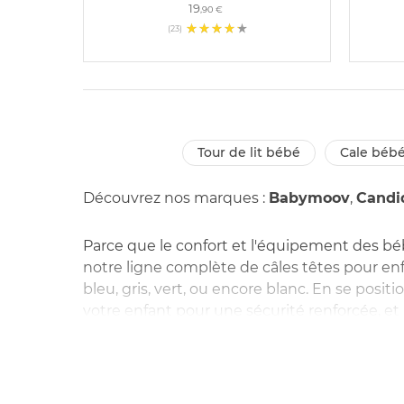
19
,90 €
(23)
tour de lit bébé
cale béb
Découvrez nos marques :
Babymoov
,
Candi
Parce que le confort et l'équipement des bé
notre ligne complète de câles têtes pour enf
bleu, gris, vert, ou encore blanc. En se posi
votre enfant pour une sécurité renforcée, et u
tête pour bébés sont déclinés en de nombre
coussin de tête complet ou même une simple éc
enfant. allobébé présente sa gamme de câle 