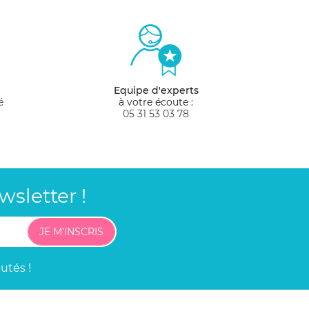
Equipe d'experts
é
à votre écoute :
05 31 53 03 78
sletter !
JE M'INSCRIS
utés !