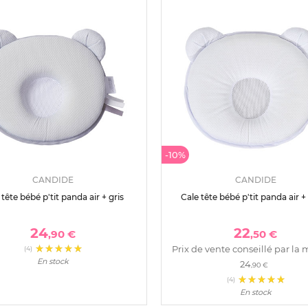
-10%
CANDIDE
CANDIDE
 tête bébé p'tit panda air + gris
Cale tête bébé p'tit panda air +
24
22
,90 €
,50 €
Prix de vente conseillé par la 
(4)
En stock
24
,90 €
(4)
En stock