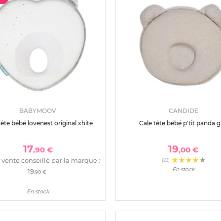
BABYMOOV
CANDIDE
tête bébé lovenest original xhite
Cale tête bébé p'tit panda g
17
19
,90 €
,00 €
 vente conseillé par la marque :
(23)
En stock
19
,90 €
En stock