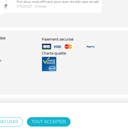
Poil doux mais efficace pour laver les bibi sans les abîmer
27/12/2023 - Glwadys
bébé
Paiement sécurisé
Charte qualité
é
Nid d'ange
Babyphone
Chambre bébé
REFUSER
TOUT ACCEPTER