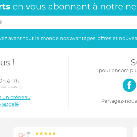
rts
en vous abonnant
à notre new
ez avant tout le monde
nos avantages, offres et nouvea
us !
S
pour encore plu
0h à 17h
s coût opérateur)
is un créneau
Partagez-nous 
e appelé