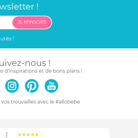
sletter !
JE M'INSCRIS
utés !
uivez-nous !
s d'inspirations
et de bons plans !
vos trouvailles
avec le #allobebe