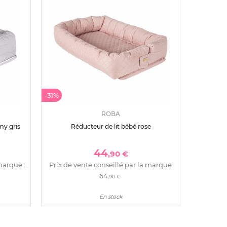
-31%
ROBA
my gris
Réducteur de lit bébé rose
44
,90 €
marque :
Prix de vente conseillé par la marque :
64
,90 €
En stock