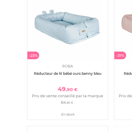
-23%
-31%
ROBA
Réducteur de lit bébé ours benny bleu
Rédu
49
,90 €
Prix de vente conseillé par la marque :
Prix de
64
,90 €
En stock