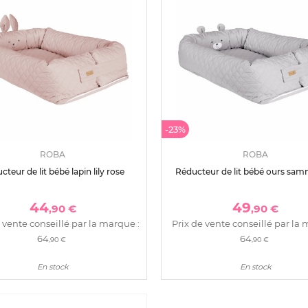
-23%
ROBA
ROBA
cteur de lit bébé lapin lily rose
Réducteur de lit bébé ours sam
44
49
,90 €
,90 €
 vente conseillé par la marque :
Prix de vente conseillé par la 
64
64
,90 €
,90 €
En stock
En stock