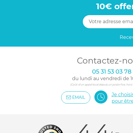
10€ offe
Recev
Contactez-no
05 31 53 03 78
du lundi au vendredi de 1
(Coût d'un appel local depuis un poste fixe, hor
Je chois
EMAIL
pour êtr
4.4