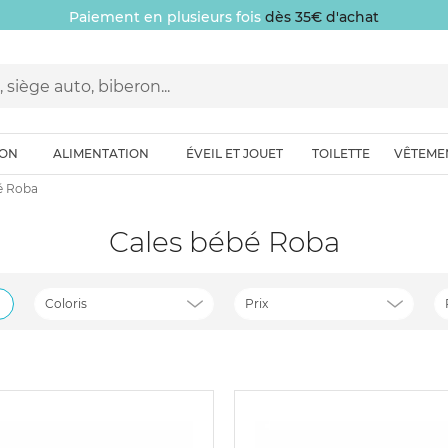
Paiement en plusieurs fois
dès 35€ d'achat
ION
ALIMENTATION
ÉVEIL ET JOUET
TOILETTE
VÊTEME
é Roba
Cales bébé Roba
Coloris
Prix