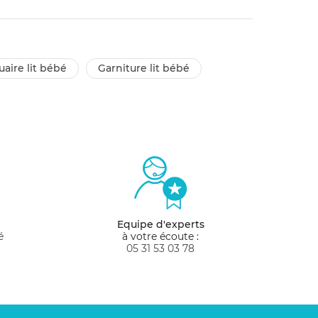
uaire lit bébé
garniture lit bébé
Equipe d'experts
é
à votre écoute :
05 31 53 03 78