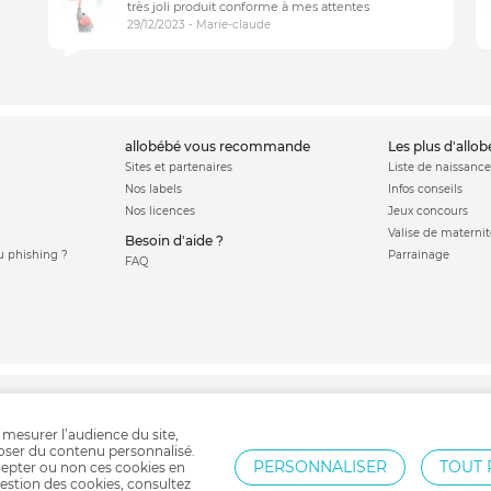
très joli produit conforme à mes attentes
29/12/2023 - Marie-claude
allobébé vous recommande
les plus d'allo
Sites et partenaires
Liste de naissance
Nos labels
Infos conseils
Nos licences
Jeux concours
Valise de maternit
Besoin d'aide ?
 phishing ?
Parrainage
FAQ
 cododo
Cale bébé
Lit bébé
Veilleuse
Lit parapluie
Mobile bébé
Gigoteuse
 mesurer l’audience du site,
poser du contenu personnalisé.
PERSONNALISER
TOUT 
epter ou non ces cookies en
estion des cookies, consultez