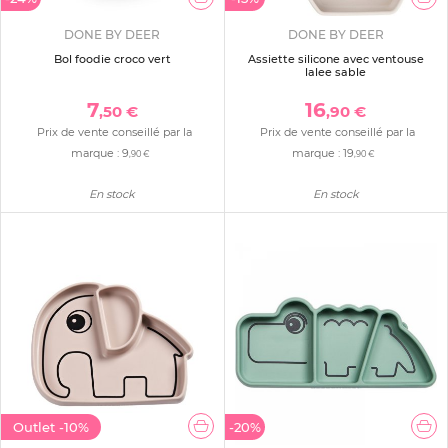
DONE BY DEER
DONE BY DEER
Bol foodie croco vert
Assiette silicone avec ventouse
lalee sable
7
16
,50 €
,90 €
Prix de vente conseillé par la
Prix de vente conseillé par la
marque :
9
marque :
19
,90 €
,90 €
En stock
En stock
Outlet
-10%
-20%