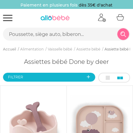
Paiement en plusieurs fois
dès 35€ d'achat
Accueil
Alimentation
Vaisselle bébé
Assiette bébé
Assiette bébé D
Assiettes bébé Done by deer
FILTRER