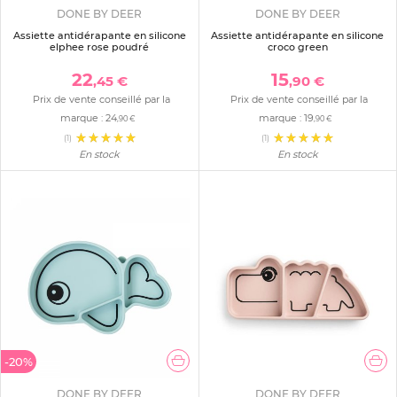
DONE BY DEER
DONE BY DEER
Assiette antidérapante en silicone
Assiette antidérapante en silicone
elphee rose poudré
croco green
22
15
,45 €
,90 €
Prix de vente conseillé par la
Prix de vente conseillé par la
marque :
24
marque :
19
,90 €
,90 €
(1)
(1)
En stock
En stock
-20%
DONE BY DEER
DONE BY DEER