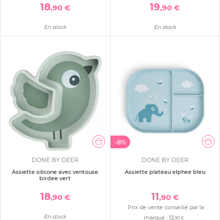
18
19
,90 €
,90 €
En stock
En stock
-8%
DONE BY DEER
DONE BY DEER
Assiette silicone avec ventouse
Assiette plateau elphee bleu
birdee vert
18
11
,90 €
,90 €
Prix de vente conseillé par la
En stock
marque :
12
,90 €