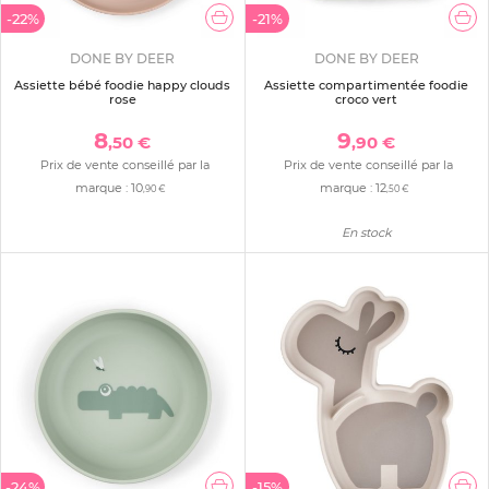
-22%
-21%
DONE BY DEER
DONE BY DEER
Assiette bébé foodie happy clouds
Assiette compartimentée foodie
rose
croco vert
8
9
,50 €
,90 €
Prix de vente conseillé par la
Prix de vente conseillé par la
marque :
10
marque :
12
,90 €
,50 €
En stock
-24%
-15%