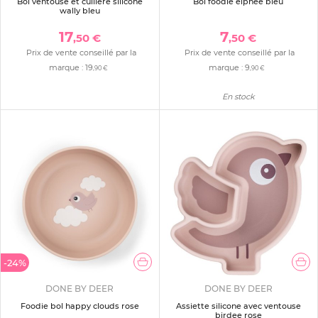
Bol ventouse et cuillère silicone
Bol foodie elphee bleu
wally bleu
17
7
,50 €
,50 €
Prix de vente conseillé par la
Prix de vente conseillé par la
marque :
19
marque :
9
,90 €
,90 €
En stock
-24%
DONE BY DEER
DONE BY DEER
Foodie bol happy clouds rose
Assiette silicone avec ventouse
birdee rose