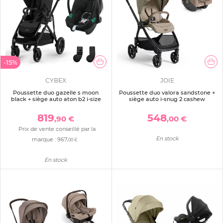
-15%
CYBEX
JOIE
Poussette duo gazelle s moon
Poussette duo valora sandstone +
black + siège auto aton b2 i-size
siège auto i-snug 2 cashew
819
548
,90 €
,00 €
Prix de vente conseillé par la
En stock
marque :
967
,00 €
En stock