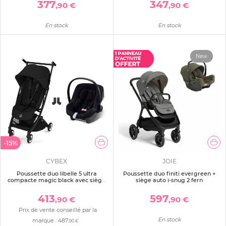
377
347
,90 €
,90 €
En stock
En stock
New
-15%
CYBEX
JOIE
Poussette duo libelle 5 ultra
Poussette duo finiti evergreen +
compacte magic black avec siège
siège auto i-snug 2 fern
auto aton b2 i-size
413
597
,90 €
,90 €
Prix de vente conseillé par la
En stock
marque :
487
,90 €