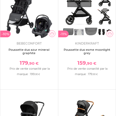
-10%
-11%
BEBECONFORT
KINDERKRAFT
Poussette duo azur mineral
Poussette duo esme moonlight
graphite
grey
179
159
,90 €
,90 €
Prix de vente conseillé par la
Prix de vente conseillé par la
marque :
199
marque :
179
,90 €
,90 €