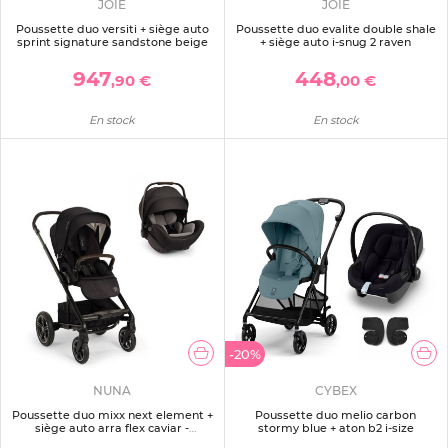
JOIE
JOIE
Poussette duo versiti + siège auto
Poussette duo evalite double shale
sprint signature sandstone beige
+ siège auto i-snug 2 raven
947
448
,90 €
,00 €
En stock
En stock
-20%
NUNA
CYBEX
Poussette duo mixx next element +
Poussette duo melio carbon
siège auto arra flex caviar -
stormy blue + aton b2 i-size
collection bmw