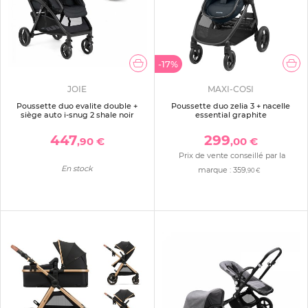
-17%
JOIE
MAXI-COSI
Poussette duo evalite double +
Poussette duo zelia 3 + nacelle
siège auto i-snug 2 shale noir
essential graphite
447
299
,90 €
,00 €
Prix de vente conseillé par la
En stock
marque :
359
,90 €