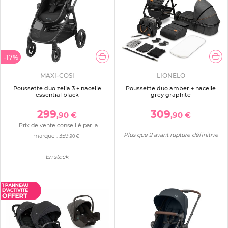
-17%
MAXI-COSI
LIONELO
Poussette duo zelia 3 + nacelle
Poussette duo amber + nacelle
essential black
grey graphite
299
309
,90 €
,90 €
Prix de vente conseillé par la
Plus que 2 avant rupture définitive
marque :
359
,90 €
En stock