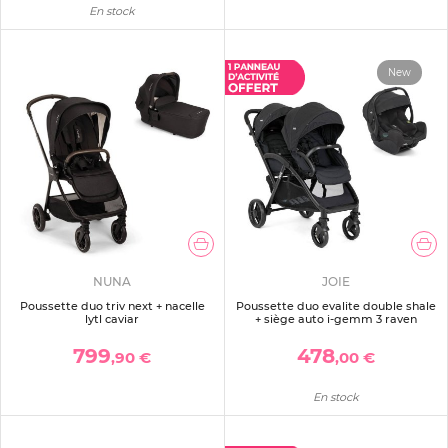
En stock
New
NUNA
JOIE
Poussette duo triv next + nacelle
Poussette duo evalite double shale
lytl caviar
+ siège auto i-gemm 3 raven
799
478
,90 €
,00 €
En stock