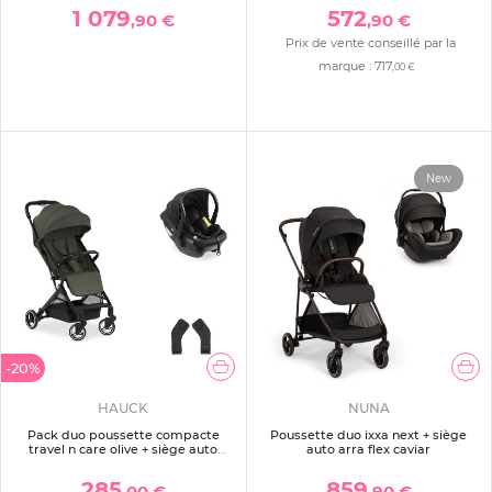
1 079
572
,90 €
,90 €
Prix de vente conseillé par la
marque :
717
,00 €
New
-20%
HAUCK
NUNA
Pack duo poussette compacte
Poussette duo ixxa next + siège
travel n care olive + siège auto
auto arra flex caviar
drive n care avec adaptateurs
285
859
,00 €
,90 €