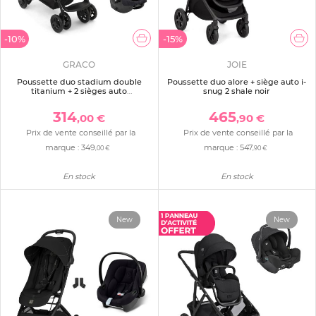
-10%
-15%
GRACO
JOIE
Poussette duo stadium double
Poussette duo alore + siège auto i-
titanium + 2 sièges auto
snug 2 shale noir
snugessentials midnight
314
465
,00 €
,90 €
Prix de vente conseillé par la
Prix de vente conseillé par la
marque :
349
marque :
547
,00 €
,90 €
En stock
En stock
New
New