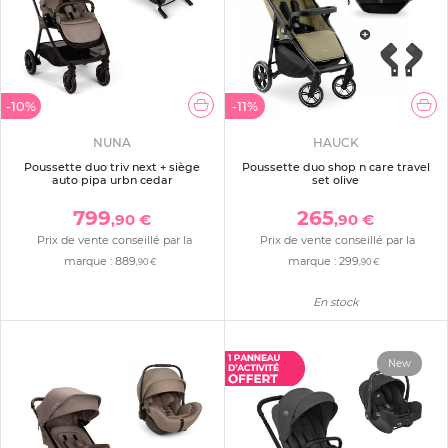
-10%
-11%
NUNA
HAUCK
Poussette duo triv next + siège
Poussette duo shop n care travel
auto pipa urbn cedar
set olive
799
265
,90 €
,90 €
Prix de vente conseillé par la
Prix de vente conseillé par la
marque :
889
marque :
299
,90 €
,90 €
En stock
New