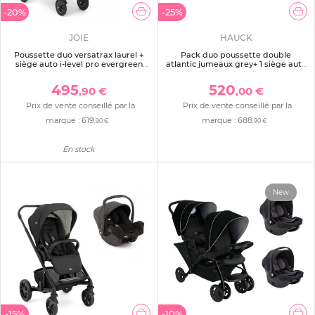
-20%
-25%
JOIE
HAUCK
Poussette duo versatrax laurel +
Pack duo poussette double
siège auto i-level pro evergreen
atlantic jumeaux grey+ 1 siège auto
vert
drive n care avec adaptateurs
495
520
,90 €
,00 €
Prix de vente conseillé par la
Prix de vente conseillé par la
marque :
619
marque :
688
,90 €
,90 €
En stock
New
-15%
-10%