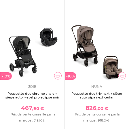
-10%
-10%
JOIE
NUNA
Poussette duo chrome shale +
Poussette duo triv next + siège
siège auto i-level pro eclipse noir
auto pipa next cedar
467
826
,90 €
,00 €
Prix de vente conseillé par la
Prix de vente conseillé par la
marque :
519
marque :
918
,90 €
,00 €