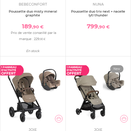
BEBECONFORT
NUNA
Poussette duo misty mineral
Poussette duo triv next + nacelle
graphite
lytl thunder
189
799
,90 €
,90 €
Prix de vente conseillé par la
marque :
229
,90 €
En stock
New
JOIE
JOIE