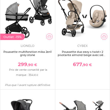
Outlet
-15%
LIONELO
CYBEX
Poussette multifonction mika 2en1
Poussette duo eezy s twist+ 2
grey stone
pivotante almond beige avec siège
auto cloud g3 i-size
299
677
,90 €
,90 €
Prix de vente conseillé par la
marque :
354
,90 €
Plus que 1 avant rupture définitive