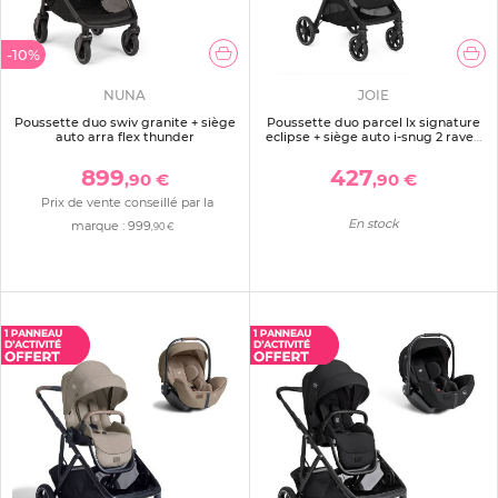
-10%
NUNA
JOIE
Poussette duo swiv granite + siège
Poussette duo parcel lx signature
auto arra flex thunder
eclipse + siège auto i-snug 2 raven
noir
899
427
,90 €
,90 €
Prix de vente conseillé par la
En stock
marque :
999
,90 €