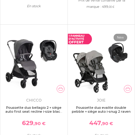
Prix de vente conseillé par la
En stock
marque :
499
,00 €
New
CHICCO
JOIE
Poussette duo bellagio 2 + siège
Poussette duo evalite double
auto first seat recline i-size black
pebble + siège auto i-snug 2 raven
satin
629
447
,90 €
,90 €