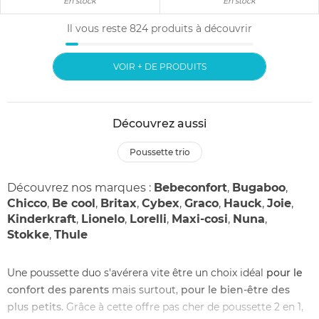
En stock
En stock
Il vous reste
824
produits à découvrir
VOIR + DE PRODUITS
Découvrez aussi
poussette trio
Découvrez nos marques :
Bebeconfort
,
Bugaboo
,
Chicco
,
Be cool
,
Britax
,
Cybex
,
Graco
,
Hauck
,
Joie
,
Kinderkraft
,
Lionelo
,
Lorelli
,
Maxi-cosi
,
Nuna
,
Stokke
,
Thule
Une poussette duo s'avérera vite être un choix idéal
pour le
confort des parents
mais surtout,
pour le bien-être des
plus petits.
Grâce à cette offre pas cher de poussette 2 en 1,