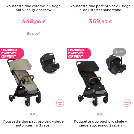
Poussette duo chrome 2 + siège
Poussette duo pact pro oak + siège
auto i-snug 2 cashew
auto i-starter sandstone
448
369
,00 €
,90 €
En stock
New
JOIE
JOIE
Poussette duo pact pro oak + siège
Poussette duo pact pro shale +
auto i-gemm 3 raven
siège auto i-snug 2 raven