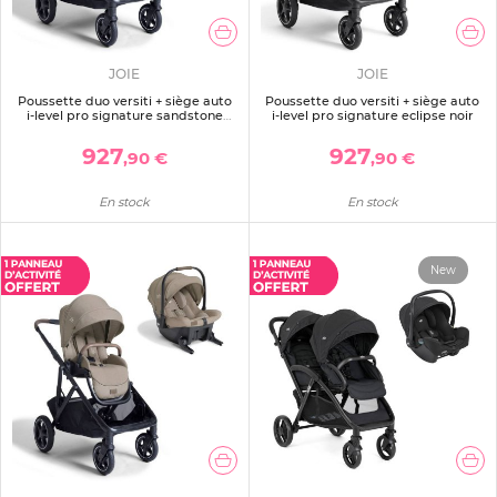
JOIE
JOIE
Poussette duo versiti + siège auto
Poussette duo versiti + siège auto
i-level pro signature sandstone
i-level pro signature eclipse noir
beige
927
927
,90 €
,90 €
En stock
En stock
New