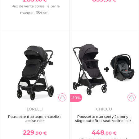
Prix de vente conseillé par la
marque :
354
,70 €
-10%
LORELLI
CHICCO
Poussette duo aspen nacelle +
Poussette duo seety 2 ebony +
assise noir
siège auto first seat recline i-size
black satin
229
448
,90 €
,00 €