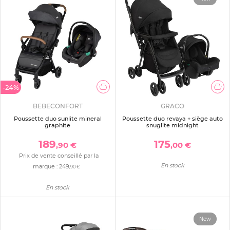
-24%
BEBECONFORT
GRACO
Poussette duo sunlite mineral
Poussette duo revaya + siège auto
graphite
snuglite midnight
189
175
,90 €
,00 €
Prix de vente conseillé par la
En stock
marque :
249
,90 €
En stock
New