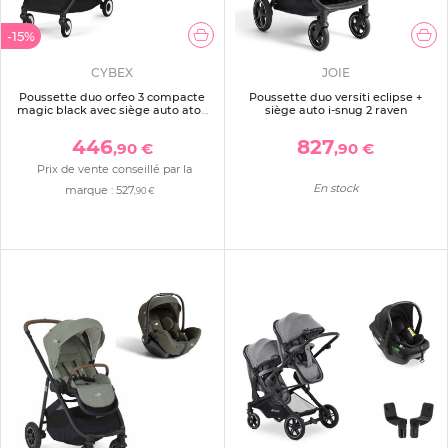
-15%
CYBEX
JOIE
Poussette duo orfeo 3 compacte
Poussette duo versiti eclipse +
magic black avec siège auto aton
siège auto i-snug 2 raven
b2 i-size
446
827
,90 €
,90 €
Prix de vente conseillé par la
En stock
marque :
527
,90 €