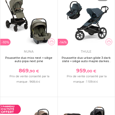
-10%
-14%
NUNA
THULE
Poussette duo mixx next + siège
Poussette duo urban glide 3 dark
auto pipa next pine
slate + siège auto maple darkest
blue
869
959
,90 €
,00 €
Prix de vente conseillé par la
Prix de vente conseillé par la
marque :
968
marque :
1 109
,00 €
,90 €