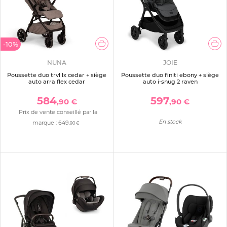
-10%
NUNA
JOIE
Poussette duo trvl lx cedar + siège
Poussette duo finiti ebony + siège
auto arra flex cedar
auto i-snug 2 raven
584
597
,90 €
,90 €
Prix de vente conseillé par la
En stock
marque :
649
,90 €