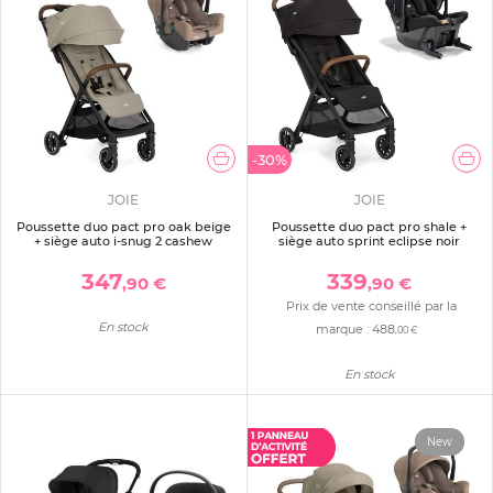
-30%
JOIE
JOIE
Poussette duo pact pro oak beige
Poussette duo pact pro shale +
+ siège auto i-snug 2 cashew
siège auto sprint eclipse noir
347
339
,90 €
,90 €
Prix de vente conseillé par la
En stock
marque :
488
,00 €
En stock
New