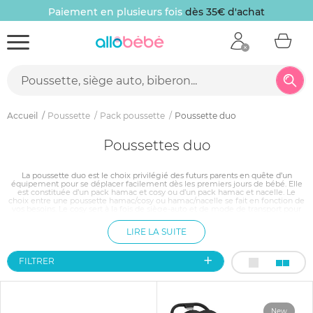
Paiement en plusieurs fois
dès 35€ d'achat
Accueil
Poussette
Pack poussette
Poussette duo
Poussettes duo
La poussette duo est le choix privilégié des futurs parents en quête d’un
équipement pour se déplacer facilement dès les premiers jours de bébé. Elle
est constituée d’un pack hamac et cosy ou d’un pack hamac et nacelle. Le
choix entre une poussette hamac/cosy ou hamac/nacelle se fait en fonction de
vos besoins. Le cosy sert à la fois de siège-auto et de mode de transport pour
les petits déplacements. La nacelle est plutôt réservée pour les longs trajets, car
bébé peut y dormir en position allongée. À partir des 6 mois, votre tout-petit
LIRE LA SUITE
pourra être installé confortablement dans le hamac pour découvrir le monde.
FILTRER
New