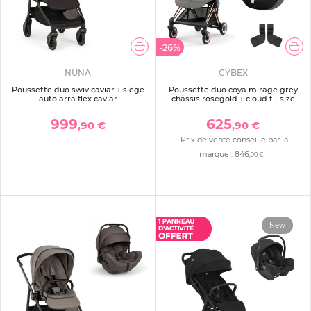
-26%
NUNA
CYBEX
Poussette duo swiv caviar + siège
Poussette duo coya mirage grey
auto arra flex caviar
châssis rosegold + cloud t i-size
999
625
,90 €
,90 €
Prix de vente conseillé par la
marque :
846
,90 €
New