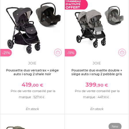
-21%
-11%
JOIE
JOIE
Poussette duo versatrax + siège
Poussette duo evalite double +
auto i-snug 2 shale noir
siège auto i-snug 2 pebble gris
419
399
,00 €
,90 €
Prix de vente conseillé par la
Prix de vente conseillé par la
marque :
527
marque :
447
,90 €
,90 €
En stock
En stock
New