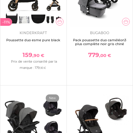
-11%
KINDERKRAFT
BUGABOO
Poussette duo esme pure black
Pack poussette duo caméléon3
plus complète noir gris chiné
159
779
,90 €
,00 €
Prix de vente conseillé par la
marque :
179
,90 €
New