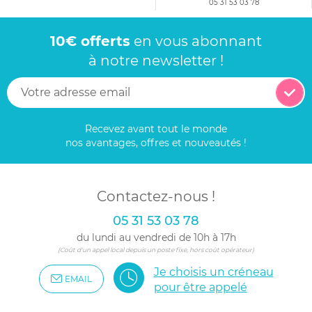
05 31 53 03 78
10€ offerts
en vous abonnant
à notre newsletter !
Recevez avant tout le monde
nos avantages, offres et nouveautés !
Contactez-nous !
05 31 53 03 78
du lundi au vendredi de 10h à 17h
(Coût d'un appel local depuis un poste fixe, hors coût opérateur)
Je choisis un créneau
EMAIL
pour être appelé