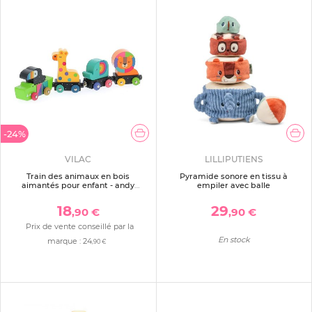
-24%
VILAC
LILLIPUTIENS
Train des animaux en bois
Pyramide sonore en tissu à
aimantés pour enfant - andy
empiler avec balle
westface
18
29
,90 €
,90 €
Prix de vente conseillé par la
En stock
marque :
24
,90 €