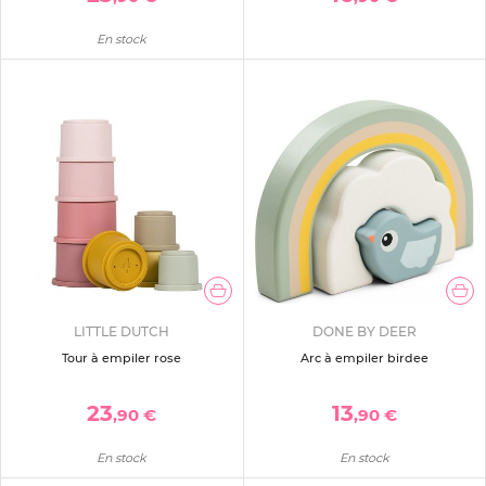
En stock
LITTLE DUTCH
DONE BY DEER
Tour à empiler rose
Arc à empiler birdee
23
13
,90 €
,90 €
En stock
En stock