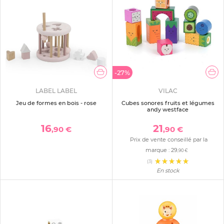
-27%
LABEL LABEL
VILAC
Jeu de formes en bois - rose
Cubes sonores fruits et légumes
andy westface
16
21
,90 €
,90 €
Prix de vente conseillé par la
marque :
29
,90 €
(3)
En stock