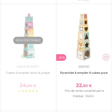
NON DISPONIBLE
-10%
MOULIN ROTY
JANOD
Cubes à empiler dans la jungle
Pyramide à empiler 6 cubes pure
24
22
,90 €
,50 €
Prix de vente conseillé par la
(1)
marque :
24
,90 €