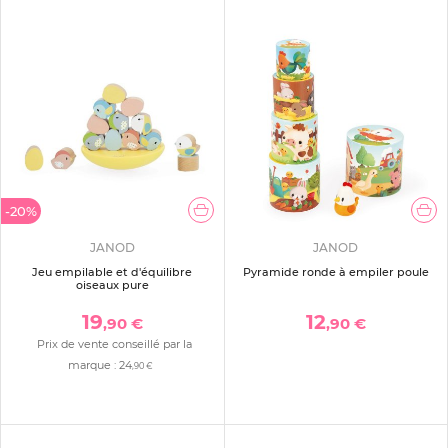
-20%
JANOD
JANOD
Jeu empilable et d'équilibre
Pyramide ronde à empiler poule
oiseaux pure
19
12
,90 €
,90 €
Prix de vente conseillé par la
marque :
24
,90 €