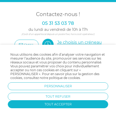
Contactez-nous !
05 31 53 03 78
du lundi au vendredi de 10h à 17h
(Coût d'un appel local depuis un poste fixe, hors coût opérateur)
Je choisis un créneau
EMAIL
pour être appelé
Nous utilisons des cookies afin d’analyser votre navigation et
mesurer l’audience du site, promouvoir ses services sur les
réseaux sociaux et vous proposer du contenu personnalisé.
Vous pouvez paramétrer vos choix pour individuellement
accepter ou non ces cookies en cliquant sur «
Suivez-nous !
PERSONNALISER ». Pour en savoir plus sur la gestion des
cookies, consultez notre
politique de cookies
.
pour encore plus d'inspirations
et de bons plans !
PERSONNALISER
TOUT REFUSER
TOUT ACCEPTER
Partagez-nous vos trouvailles
avec le #allobebe