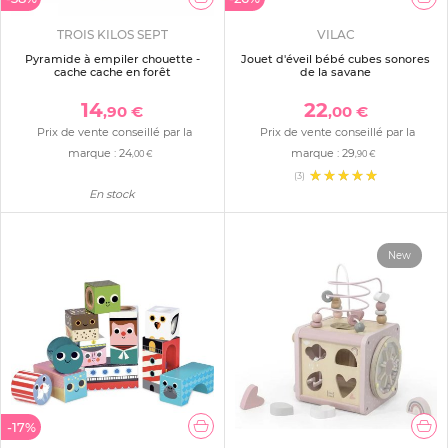
TROIS KILOS SEPT
VILAC
Pyramide à empiler chouette -
Jouet d'éveil bébé cubes sonores
cache cache en forêt
de la savane
14
22
,90 €
,00 €
Prix de vente conseillé par la
Prix de vente conseillé par la
marque :
24
marque :
29
,00 €
,90 €
(3)
En stock
New
-17%