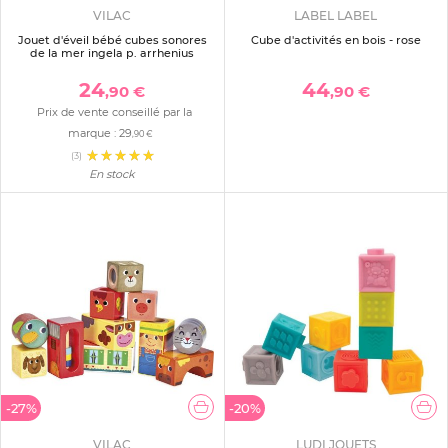
VILAC
LABEL LABEL
Jouet d'éveil bébé cubes sonores
Cube d'activités en bois - rose
de la mer ingela p. arrhenius
24
44
,90 €
,90 €
Prix de vente conseillé par la
marque :
29
,90 €
(3)
En stock
-27%
-20%
VILAC
LUDI JOUETS