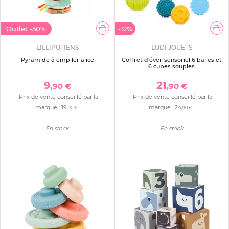
Outlet
-50%
-12%
LILLIPUTIENS
LUDI JOUETS
Pyramide à empiler alice
Coffret d'éveil sensoriel 6 balles et
6 cubes souples
9
21
,90 €
,90 €
Prix de vente conseillé par la
Prix de vente conseillé par la
marque :
19
marque :
24
,90 €
,90 €
En stock
En stock