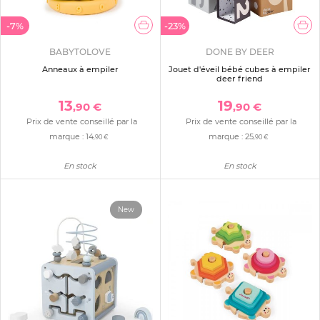
-7%
-23%
BABYTOLOVE
DONE BY DEER
Anneaux à empiler
Jouet d'éveil bébé cubes à empiler
deer friend
13
19
,90 €
,90 €
Prix de vente conseillé par la
Prix de vente conseillé par la
marque :
14
marque :
25
,90 €
,90 €
En stock
En stock
New