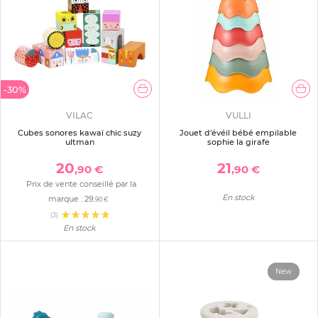
-30%
VILAC
VULLI
Cubes sonores kawaï chic suzy
Jouet d'évéil bébé empilable
ultman
sophie la girafe
20
21
,90 €
,90 €
Prix de vente conseillé par la
En stock
marque :
29
,90 €
(3)
En stock
New