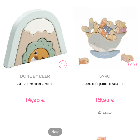
DONE BY DEER
SARO
Arc à empiler antee
Jeu d'équilibre sea life
14
19
,90 €
,90 €
En stock
New