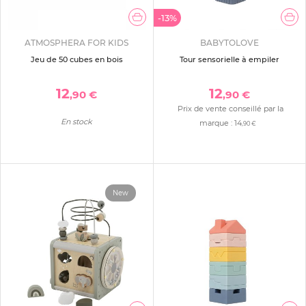
-13%
ATMOSPHERA FOR KIDS
BABYTOLOVE
Jeu de 50 cubes en bois
Tour sensorielle à empiler
12
12
,90 €
,90 €
Prix de vente conseillé par la
En stock
marque :
14
,90 €
New