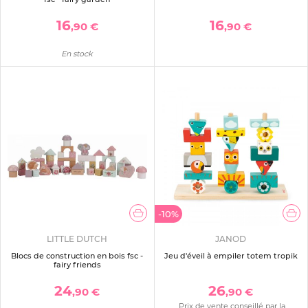
16
16
,90 €
,90 €
En stock
-10%
LITTLE DUTCH
JANOD
Blocs de construction en bois fsc -
Jeu d'éveil à empiler totem tropik
fairy friends
24
26
,90 €
,90 €
Prix de vente conseillé par la