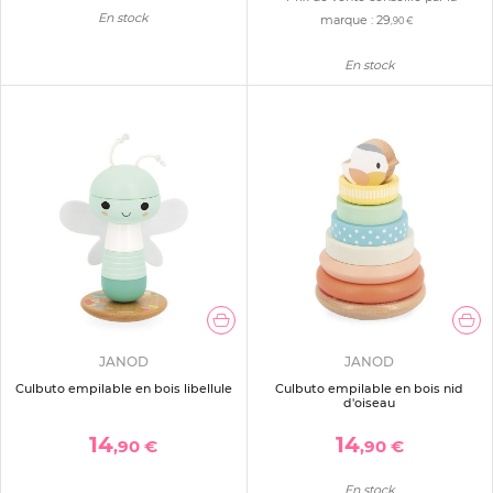
En stock
marque :
29
,90 €
En stock
JANOD
JANOD
Culbuto empilable en bois libellule
Culbuto empilable en bois nid
d'oiseau
14
14
,90 €
,90 €
En stock