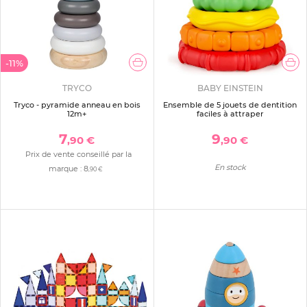
-11%
TRYCO
BABY EINSTEIN
Tryco - pyramide anneau en bois
Ensemble de 5 jouets de dentition
12m+
faciles à attraper
7
9
,90 €
,90 €
Prix de vente conseillé par la
En stock
marque :
8
,90 €