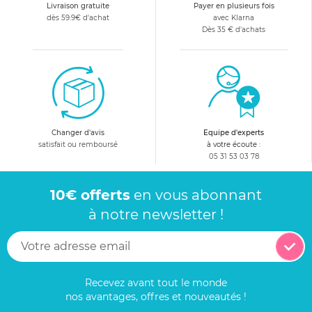
Livraison gratuite
Payer en plusieurs fois
dès 59.9€ d'achat
avec Klarna
Dès 35 € d'achats
Changer d'avis
Equipe d'experts
satisfait ou remboursé
à votre écoute :
05 31 53 03 78
10€ offerts
en vous abonnant
à notre newsletter !
Recevez avant tout le monde
nos avantages, offres et nouveautés !