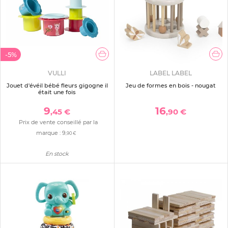
-5%
VULLI
LABEL LABEL
Jouet d'évéil bébé fleurs gigogne il
Jeu de formes en bois - nougat
était une fois
9
16
,45 €
,90 €
Prix de vente conseillé par la
marque :
9
,90 €
En stock