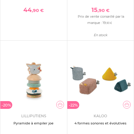
44
15
,90 €
,90 €
Prix de vente conseillé par la
marque :
19
,90 €
En stock
-20%
-22%
LILLIPUTIENS
KALOO
Pyramide à empiler joe
4 formes sonores et évolutives