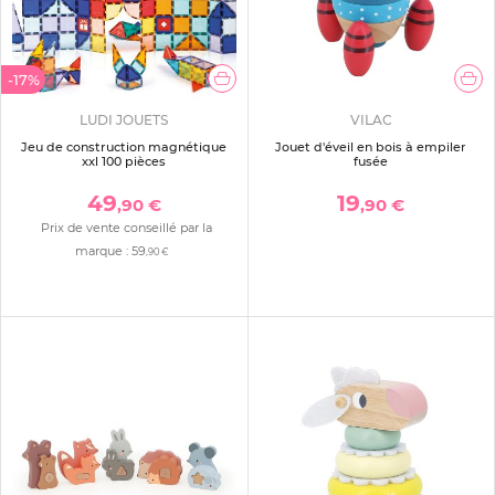
-17%
LUDI JOUETS
VILAC
Jeu de construction magnétique
Jouet d'éveil en bois à empiler
xxl 100 pièces
fusée
49
19
,90 €
,90 €
Prix de vente conseillé par la
marque :
59
,90 €