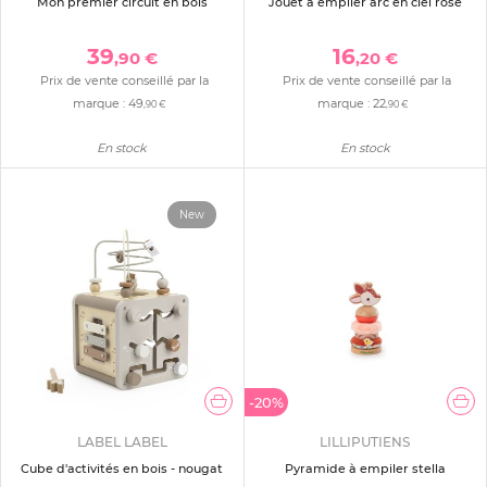
Mon premier circuit en bois
Jouet à empiler arc en ciel rose
39
16
,90 €
,20 €
Prix de vente conseillé par la
Prix de vente conseillé par la
marque :
49
marque :
22
,90 €
,90 €
En stock
En stock
New
-20%
LABEL LABEL
LILLIPUTIENS
Cube d'activités en bois - nougat
Pyramide à empiler stella