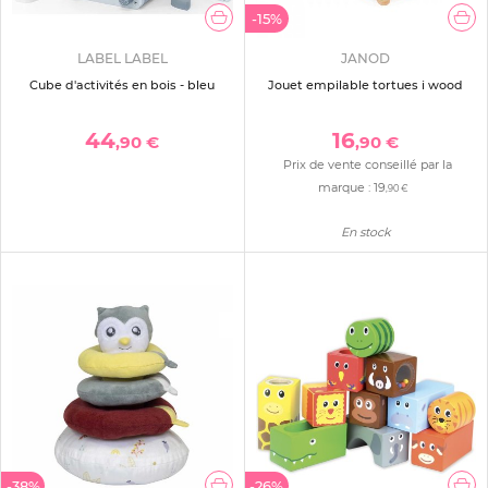
-15%
LABEL LABEL
JANOD
Cube d'activités en bois - bleu
Jouet empilable tortues i wood
44
16
,90 €
,90 €
Prix de vente conseillé par la
marque :
19
,90 €
En stock
-38%
-26%