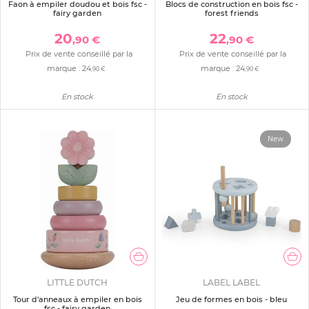
Faon à empiler doudou et bois fsc -
Blocs de construction en bois fsc -
fairy garden
forest friends
20
22
,90 €
,90 €
Prix de vente conseillé par la
Prix de vente conseillé par la
marque :
24
marque :
24
,90 €
,90 €
En stock
En stock
New
LITTLE DUTCH
LABEL LABEL
Tour d'anneaux à empiler en bois
Jeu de formes en bois - bleu
fsc - fairy garden