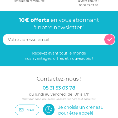
satisfait ou remboursé
à votre écoute :
05 31 53 03 78
10€ offerts
en vous abonnant
à notre newsletter !
Recevez avant tout le monde
nos avantages, offres et nouveautés !
Contactez-nous !
05 31 53 03 78
du lundi au vendredi de 10h à 17h
(Coût d'un appel local depuis un poste fixe, hors coût opérateur)
Je choisis un créneau
EMAIL
pour être appelé