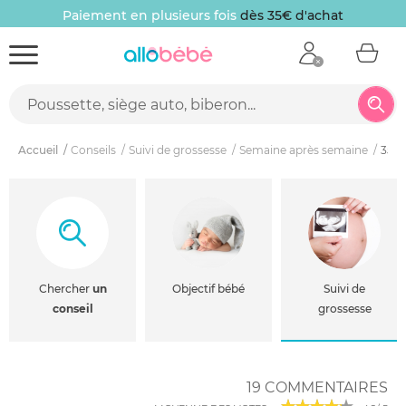
Paiement en plusieurs fois
dès 35€ d'achat
Accueil
Conseils
Suivi de grossesse
Semaine après semaine
35èm
Chercher
un
Objectif bébé
Suivi de
conseil
grossesse
19 COMMENTAIRES