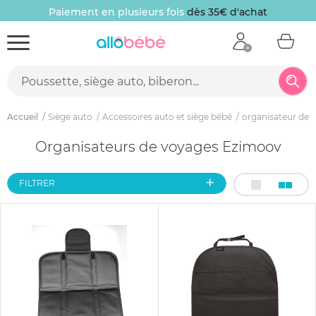
Paiement en plusieurs fois
dès 35€ d'achat
Accueil
Siège auto
Accessoires auto et siège bébé
organisateur de 
Organisateurs de voyages Ezimoov
FILTRER