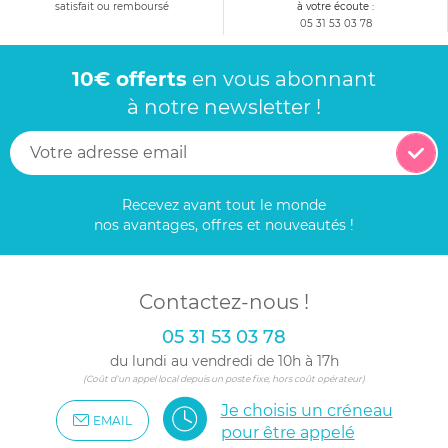
satisfait ou remboursé
à votre écoute :
05 31 53 03 78
10€ offerts
en vous abonnant
à notre newsletter !
Recevez avant tout le monde
nos avantages, offres et nouveautés !
Contactez-nous !
05 31 53 03 78
du lundi au vendredi de 10h à 17h
(Coût d'un appel local depuis un poste fixe, hors coût opérateur)
Je choisis un créneau
EMAIL
pour être appelé