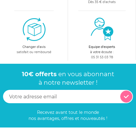
Dès 35 € d'achats
Changer d'avis
Equipe d'experts
satisfait ou remboursé
à votre écoute :
05 31 53 03 78
10€ offerts
en vous abonnant
à notre newsletter !
Recevez avant tout le monde
nos avantages, offres et nouveautés !