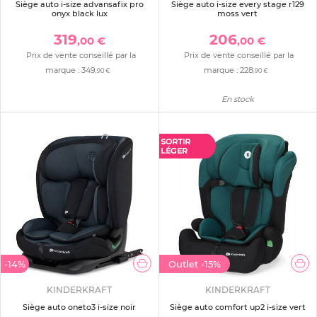
Siège auto i-size advansafix pro
Siège auto i-size every stage r129
onyx black lux
moss vert
319
206
,00 €
,00 €
Prix de vente conseillé par la
Prix de vente conseillé par la
marque :
349
marque :
228
,90 €
,90 €
En stock
-14%
Outlet
-15%
KINDERKRAFT
KINDERKRAFT
Siège auto oneto3 i-size noir
Siège auto comfort up2 i-size vert