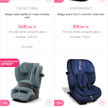
CBX BY CYBEX
KINDERKRAFT
Siège auto pallas b i-size rumba
Siège auto 3 en 1 i-comfy i-size noir
red
149
69
,00 €
,90 €
Prix de vente conseillé par la
Prix de vente conseillé par la
marque :
249
marque :
74
,00 €
,90 €
En stock
-8%
-19%