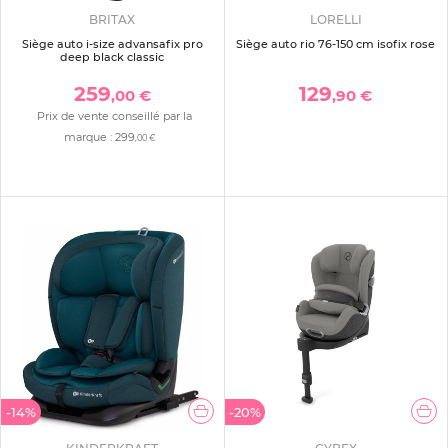
BRITAX
LORELLI
Siège auto i-size advansafix pro
Siège auto rio 76-150 cm isofix rose
deep black classic
259
129
,00 €
,90 €
Prix de vente conseillé par la
marque :
299
,00 €
-14%
-20%