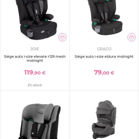
JOIE
GRACO
Siège auto i-size elevate r129 mesh
Siège auto i-size eldura midnight
midnight
119
79
,90 €
,00 €
En stock