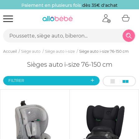
iement en plusieurs fois
dès 35€ d'achat
10
Accueil
Siège auto
Siège auto i-size
Siège auto i-size 76-150 cm
Sièges auto i-size 76-150 cm
FILTRER