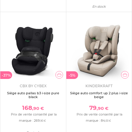
En stock
-37%
-5%
CBX BY CYBEX
KINDERKRAFT
Siège auto pallas b3 i-size pure
Siège auto comfort up 2 plus i-size
black
beige
168
79
,90 €
,90 €
Prix de vente conseillé par la
Prix de vente conseillé par la
marque :
269
marque :
84
,90 €
,00 €