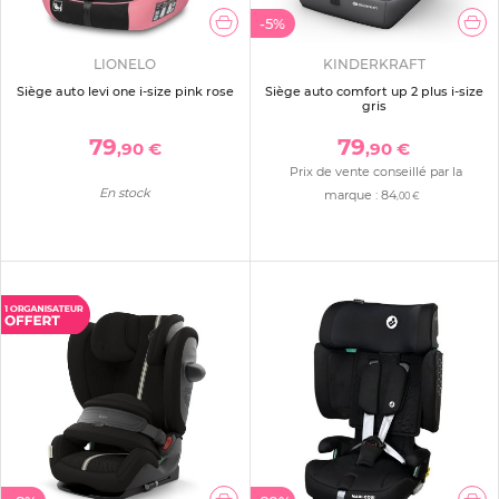
-5%
LIONELO
KINDERKRAFT
Siège auto levi one i-size pink rose
Siège auto comfort up 2 plus i-size
gris
79
79
,90 €
,90 €
Prix de vente conseillé par la
En stock
marque :
84
,00 €