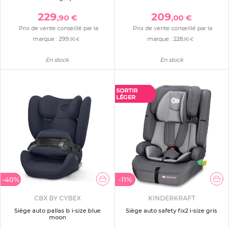
229
209
,90 €
,00 €
Prix de vente conseillé par la
Prix de vente conseillé par la
marque :
299
marque :
228
,90 €
,90 €
En stock
En stock
-40%
-11%
CBX BY CYBEX
KINDERKRAFT
Siège auto pallas b i-size blue
Siège auto safety fix2 i-size gris
moon