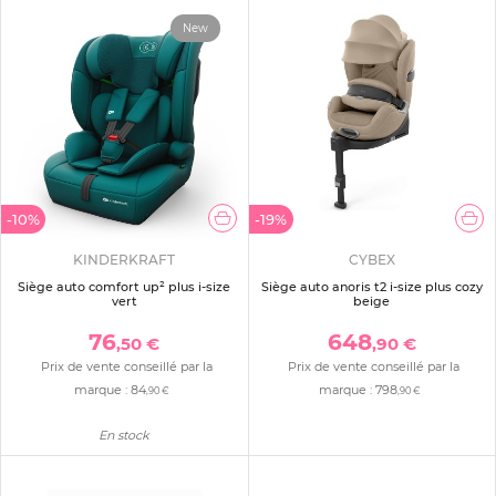
New
-10%
-19%
KINDERKRAFT
CYBEX
Siège auto comfort up² plus i-size
Siège auto anoris t2 i-size plus cozy
vert
beige
76
648
,50 €
,90 €
Prix de vente conseillé par la
Prix de vente conseillé par la
marque :
84
marque :
798
,90 €
,90 €
En stock