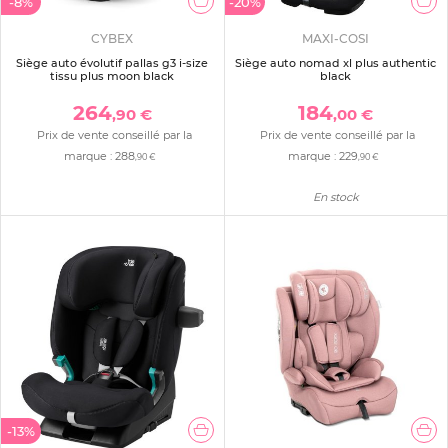
-8%
-20%
CYBEX
MAXI-COSI
Siège auto évolutif pallas g3 i-size
Siège auto nomad xl plus authentic
tissu plus moon black
black
264
184
,90 €
,00 €
Prix de vente conseillé par la
Prix de vente conseillé par la
marque :
288
marque :
229
,90 €
,90 €
En stock
-13%