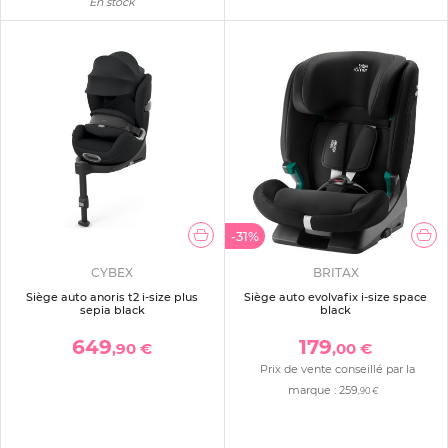
En stock
-31%
CYBEX
BRITAX
Siège auto anoris t2 i-size plus
Siège auto evolvafix i-size space
sepia black
black
649
179
,90 €
,00 €
Prix de vente conseillé par la
marque :
259
,90 €