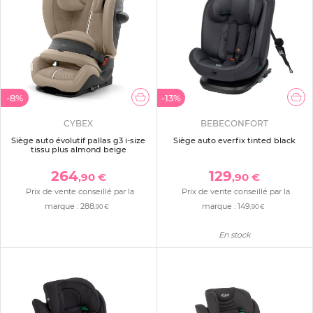
-8%
-13%
CYBEX
BEBECONFORT
Siège auto évolutif pallas g3 i-size
Siège auto everfix tinted black
tissu plus almond beige
264
129
,90 €
,90 €
Prix de vente conseillé par la
Prix de vente conseillé par la
marque :
288
marque :
149
,90 €
,90 €
En stock