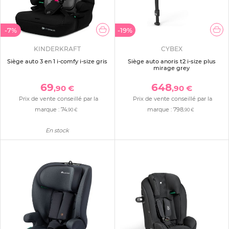
-7%
-19%
KINDERKRAFT
CYBEX
Siège auto 3 en 1 i-comfy i-size gris
Siège auto anoris t2 i-size plus
mirage grey
69
648
,90 €
,90 €
Prix de vente conseillé par la
Prix de vente conseillé par la
marque :
74
marque :
798
,90 €
,90 €
En stock