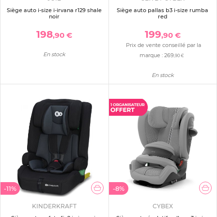
Siège auto i-size i-irvana r129 shale
Siège auto pallas b3 i-size rumba
noir
red
198
199
,90 €
,90 €
Prix de vente conseillé par la
En stock
marque :
269
,90 €
En stock
-11%
-8%
KINDERKRAFT
CYBEX