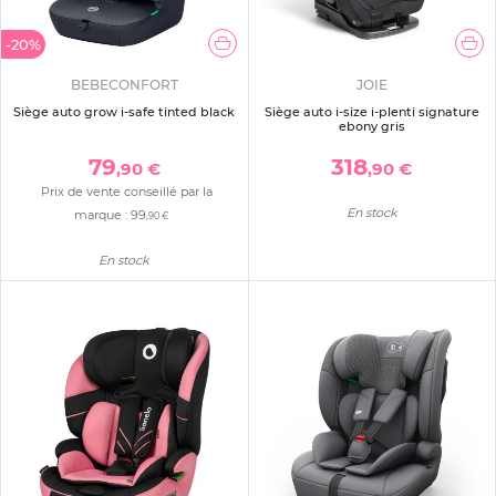
-20%
BEBECONFORT
JOIE
Siège auto grow i-safe tinted black
Siège auto i-size i-plenti signature
ebony gris
79
318
,90 €
,90 €
Prix de vente conseillé par la
En stock
marque :
99
,90 €
En stock