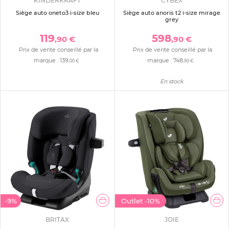
KINDERKRAFT
CYBEX
Siège auto oneto3 i-size bleu
Siège auto anoris t2 i-size mirage
grey
119
598
,90 €
,90 €
Prix de vente conseillé par la
Prix de vente conseillé par la
marque :
139
marque :
748
,00 €
,90 €
En stock
-9%
Outlet
-10%
BRITAX
JOIE