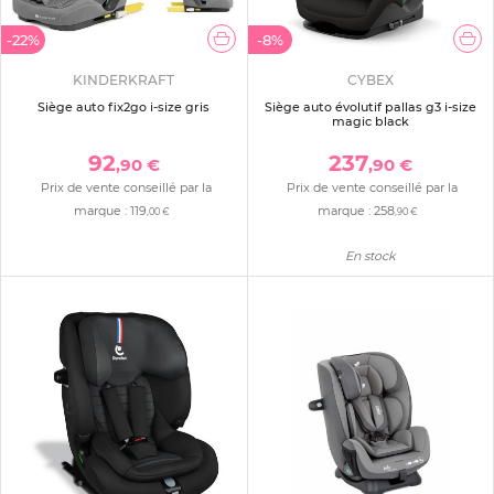
-22%
-8%
KINDERKRAFT
CYBEX
Siège auto fix2go i-size gris
Siège auto évolutif pallas g3 i-size
magic black
92
237
,90 €
,90 €
Prix de vente conseillé par la
Prix de vente conseillé par la
marque :
119
marque :
258
,00 €
,90 €
En stock