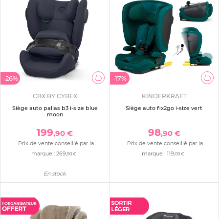
-26%
-17%
CBX BY CYBEX
KINDERKRAFT
Siège auto pallas b3 i-size blue
Siège auto fix2go i-size vert
moon
199
98
,90 €
,90 €
Prix de vente conseillé par la
Prix de vente conseillé par la
marque :
269
marque :
119
,90 €
,00 €
En stock