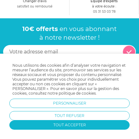
Changer d'avis
Equipe d'experts
satisfait ou remboursé
à votre écoute :
05 31 53 03 78
10€ offerts
en vous abonnant
à notre newsletter !
Nous utilisons des cookies afin d’analyser votre navigation et
Recevez avant tout le monde
mesurer l’audience du site, promouvoir ses services sur les
nos avantages, offres et nouveautés !
réseaux sociaux et vous proposer du contenu personnalisé.
Vous pouvez paramétrer vos choix pour individuellement
accepter ou non ces cookies en cliquant sur «
PERSONNALISER ». Pour en savoir plus sur la gestion des
cookies, consultez notre
politique de cookies
.
Contactez-nous !
PERSONNALISER
05 31 53 03 78
TOUT REFUSER
du lundi au vendredi de 10h à 17h
(Coût d'un appel local depuis un poste fixe, hors coût opérateur)
TOUT ACCEPTER
Je choisis un créneau
EMAIL
pour être appelé