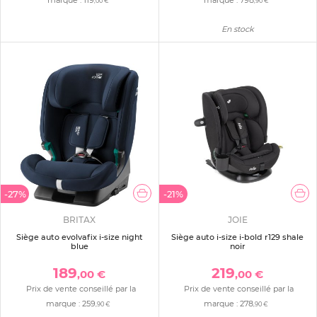
,00 €
,90 €
En stock
-27%
-21%
BRITAX
JOIE
Siège auto evolvafix i-size night
Siège auto i-size i-bold r129 shale
blue
noir
189
219
,00 €
,00 €
Prix de vente conseillé par la
Prix de vente conseillé par la
marque :
259
marque :
278
,90 €
,90 €