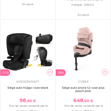
En stock
marque :
249
,00 €
En stock
-17%
-19%
KINDERKRAFT
CYBEX
Siège auto fix2go i-size black
Siège auto anoris t2 i-size plus
peach pink
98
648
,90 €
,90 €
Prix de vente conseillé par la
Prix de vente conseillé par la
marque :
119
marque :
798