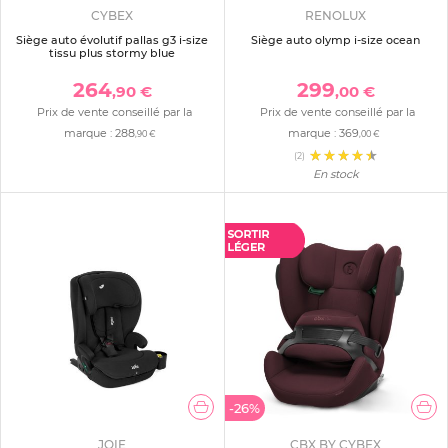
CYBEX
RENOLUX
Siège auto évolutif pallas g3 i-size
Siège auto olymp i-size ocean
tissu plus stormy blue
264
299
,90 €
,00 €
Prix de vente conseillé par la
Prix de vente conseillé par la
marque :
288
marque :
369
,90 €
,00 €
(2)
En stock
-26%
JOIE
CBX BY CYBEX