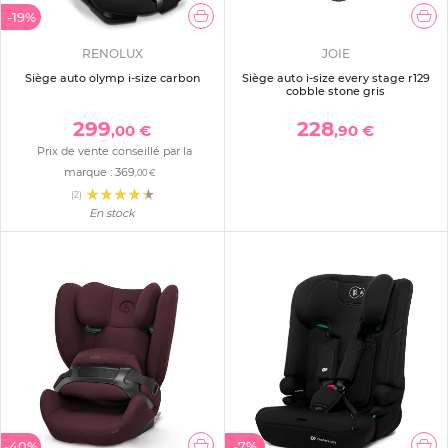
-19%
RENOLUX
JOIE
Siège auto olymp i-size carbon
Siège auto i-size every stage r129
cobble stone gris
299
228
,00 €
,90 €
Prix de vente conseillé par la
marque :
369
,00 €
(2)
En stock
-40%
-7%