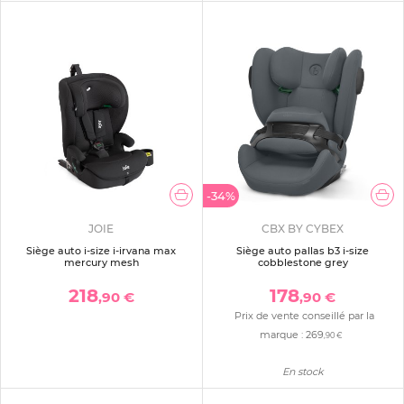
-34%
JOIE
CBX BY CYBEX
Siège auto i-size i-irvana max
Siège auto pallas b3 i-size
mercury mesh
cobblestone grey
218
178
,90 €
,90 €
Prix de vente conseillé par la
marque :
269
,90 €
En stock