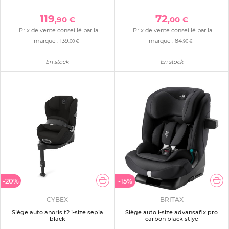
119
72
,90 €
,00 €
Prix de vente conseillé par la
Prix de vente conseillé par la
marque :
139
marque :
84
,00 €
,90 €
En stock
En stock
-20%
-15%
CYBEX
BRITAX
Siège auto anoris t2 i-size sepia
Siège auto i-size advansafix pro
black
carbon black stlye