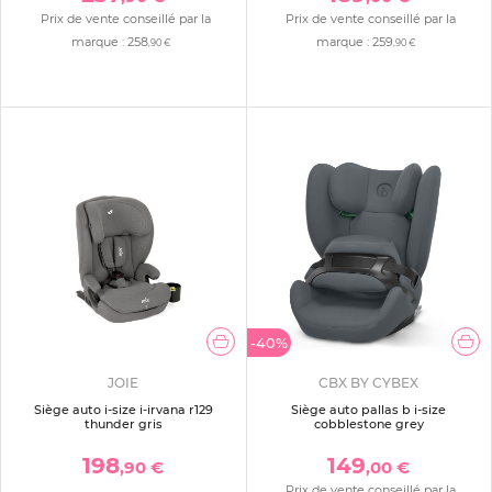
Prix de vente conseillé par la
Prix de vente conseillé par la
marque :
258
marque :
259
,90 €
,90 €
-40%
JOIE
CBX BY CYBEX
Siège auto i-size i-irvana r129
Siège auto pallas b i-size
thunder gris
cobblestone grey
198
149
,90 €
,00 €
Prix de vente conseillé par la