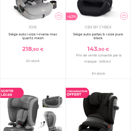
-42%
JOIE
CBX BY CYBEX
Siège auto i-size i-irvana max
Siège auto pallas b i-size pure
quartz mesh
black
218
143
,90 €
,90 €
Prix de vente conseillé par la
En stock
marque :
249
,00 €
En stock