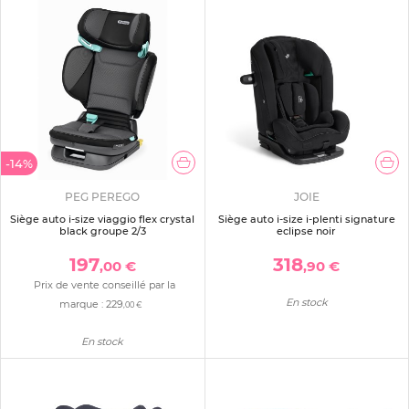
-14%
PEG PEREGO
JOIE
Siège auto i-size viaggio flex crystal
Siège auto i-size i-plenti signature
black groupe 2/3
eclipse noir
197
318
,00 €
,90 €
Prix de vente conseillé par la
En stock
marque :
229
,00 €
En stock