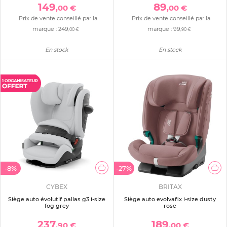
149
89
,00 €
,00 €
Prix de vente conseillé par la
Prix de vente conseillé par la
marque :
249
marque :
99
,00 €
,90 €
En stock
En stock
-8%
-27%
CYBEX
BRITAX
Siège auto évolutif pallas g3 i-size
Siège auto evolvafix i-size dusty
fog grey
rose
237
189
,90 €
,00 €