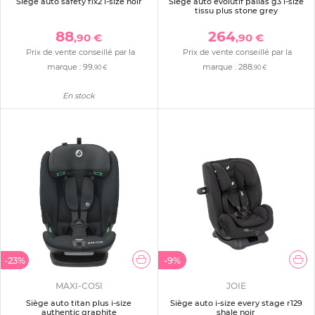
Siège auto safety fix2 i-size noir
Siège auto évolutif pallas g3 i-size
tissu plus stone grey
88
264
,90 €
,90 €
Prix de vente conseillé par la
Prix de vente conseillé par la
marque :
99
marque :
288
,90 €
,90 €
En stock
-23%
-9%
MAXI-COSI
JOIE
Siège auto titan plus i-size
Siège auto i-size every stage r129
authentic graphite
shale noir