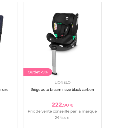
Outlet
-9%
LIONELO
-size
Siège auto braam i-size black carbon
222
,90 €
Prix de vente conseillé par la marque :
244
,90 €