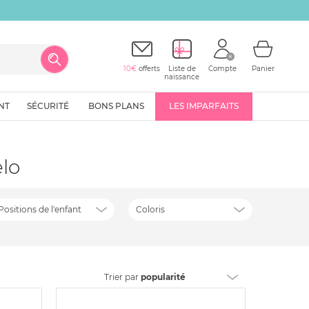
10€
offerts
Liste de
Compte
Panier
naissance
NT
SÉCURITÉ
BONS PLANS
LES IMPARFAITS
elo
Positions de l'enfant
Coloris
Trier
par
popularité