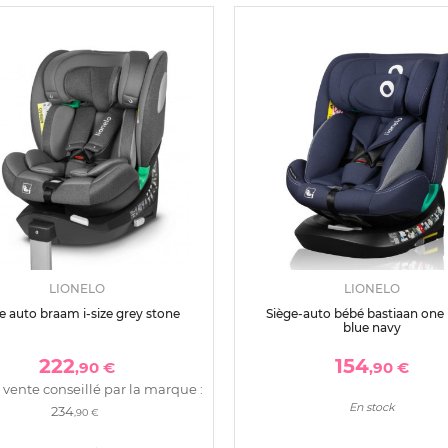
LIONELO
LIONELO
e auto braam i-size grey stone
Siège-auto bébé bastiaan one i
blue navy
222
154
,90 €
,90 €
 vente conseillé par la marque :
En stock
234
,90 €