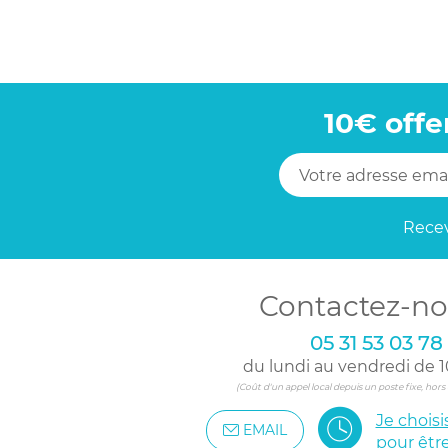
10€ offe
Recev
Contactez-no
05 31 53 03 78
du lundi au vendredi de 1
(Coût d'un appel local depuis un poste fixe, hor
Je chois
EMAIL
pour êtr