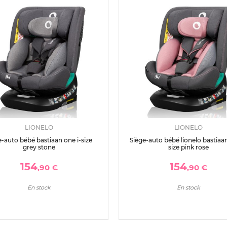
LIONELO
LIONELO
e-auto bébé bastiaan one i-size
Siège-auto bébé lionelo bastiaan
grey stone
size pink rose
154
154
,90 €
,90 €
En stock
En stock