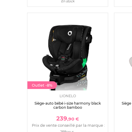
En stock
Outlet
-8%
LIONELO
Siège-auto bébé i-size harmony black
Siège
carbon bamboo
239
,90 €
Prix de vente conseillé par la marque :
259