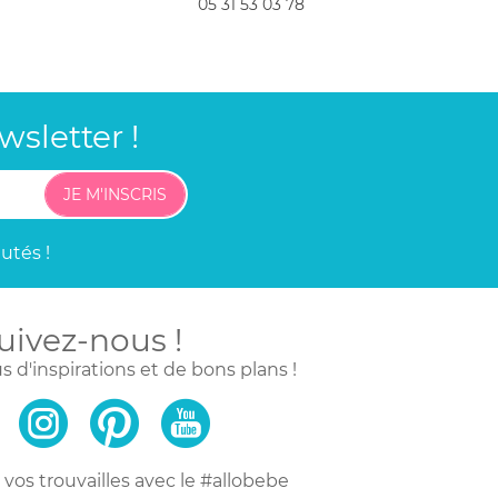
05 31 53 03 78
sletter !
JE M'INSCRIS
utés !
uivez-nous !
s d'inspirations
et de bons plans !
vos trouvailles
avec le #allobebe