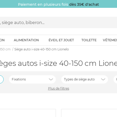
Paiement en plusieurs fois
dès 35€ d'achat
ION
ALIMENTATION
ÉVEIL ET JOUET
TOILETTE
VÊTEME
-150 cm
Siège auto i-size 40-150 cm Lionelo
Sièges autos i-size 40-150 cm Lion
Fixations
Types de siège auto
Plus de filtres