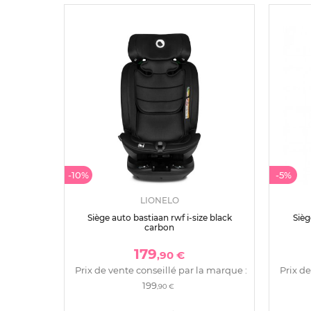
-10%
-5%
LIONELO
Siège auto bastiaan rwf i-size black
Sièg
carbon
179
,90 €
Prix de vente conseillé par la marque :
Prix de
199
,90 €