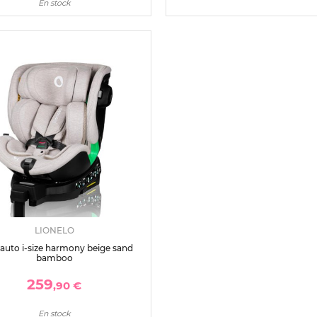
En stock
LIONELO
 auto i-size harmony beige sand
bamboo
259
,90 €
En stock