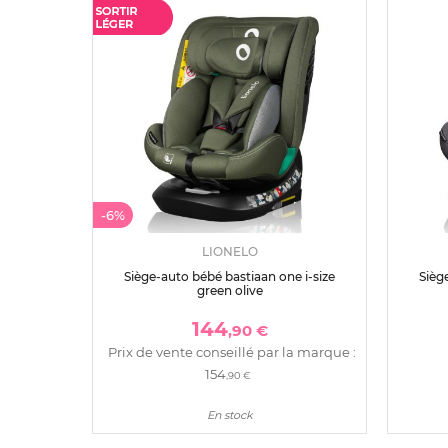
-6%
LIONELO
Siège-auto bébé bastiaan one i-size
Sièg
green olive
144
,90 €
Prix de vente conseillé par la marque :
154
,90 €
En stock