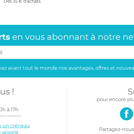
Dès 35 € d'achats
rts
en vous abonnant
à notre new
ez avant tout le monde
nos avantages, offres et nouvea
us !
S
pour encore plu
0h à 17h
s coût opérateur)
is un créneau
Partagez-nous 
e appelé