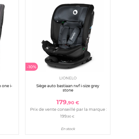
-10%
LIONELO
 one i-
Siège auto bastiaan rwf i-size grey
stone
179
,90 €
Prix de vente conseillé par la marque :
199
,90 €
En stock