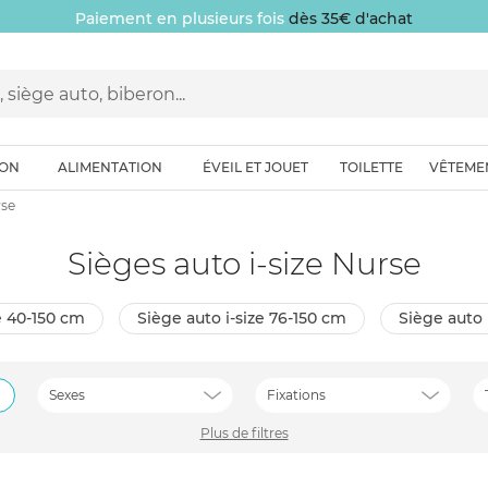
Paiement en plusieurs fois
dès 35€ d'achat
ION
ALIMENTATION
ÉVEIL ET JOUET
TOILETTE
VÊTEME
rse
Sièges auto i-size Nurse
ze 40-150 cm
siège auto i-size 76-150 cm
siège auto
Sexes
Fixations
Plus de filtres