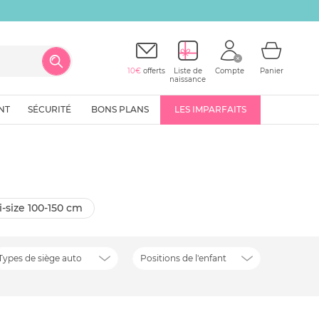
10€
offerts
Liste de
Compte
Panier
naissance
NT
SÉCURITÉ
BONS PLANS
LES IMPARFAITS
 i-size 100-150 cm
Types de siège auto
Positions de l'enfant