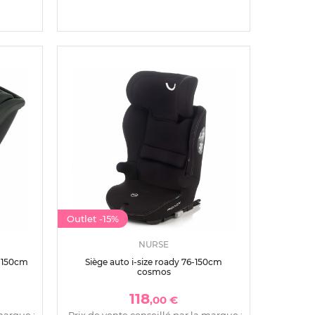
Outlet
-15%
NURSE
0-150cm
Siège auto i-size roady 76-150cm
cosmos
118
,00 €
marque :
Prix de vente conseillé par la marque :