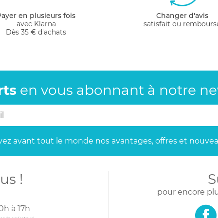
Payer en plusieurs fois
Changer d'avis
avec Klarna
satisfait ou rembours
Dès 35 € d'achats
rts
en vous abonnant
à notre new
ez avant tout le monde
nos avantages, offres et nouvea
us !
S
pour encore plu
0h à 17h