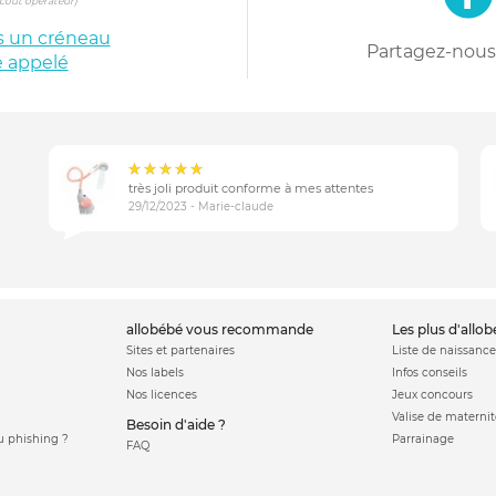
s coût opérateur)
is un créneau
Partagez-nous 
e appelé
très joli produit conforme à mes attentes
29/12/2023 - Marie-claude
allobébé vous recommande
les plus d'allo
Sites et partenaires
Liste de naissance
Nos labels
Infos conseils
Nos licences
Jeux concours
Valise de maternit
Besoin d'aide ?
 phishing ?
Parrainage
FAQ