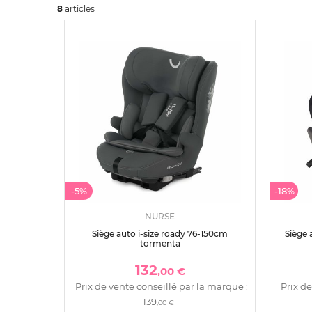
8
art
icles
-5%
-18%
NURSE
Siège auto i-size roady 76-150cm
Siège 
tormenta
132
,00 €
Prix de vente conseillé par la marque :
Prix de
139
,00 €