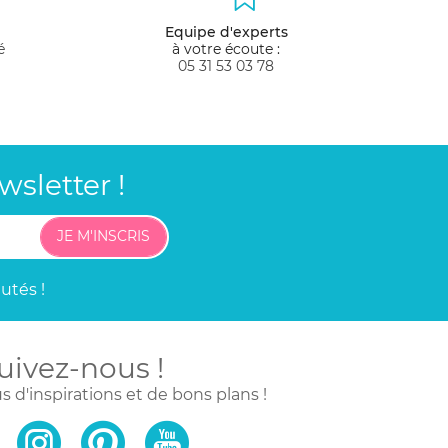
Equipe d'experts
é
à votre écoute :
05 31 53 03 78
sletter !
JE M'INSCRIS
utés !
uivez-nous !
s d'inspirations
et de bons plans !