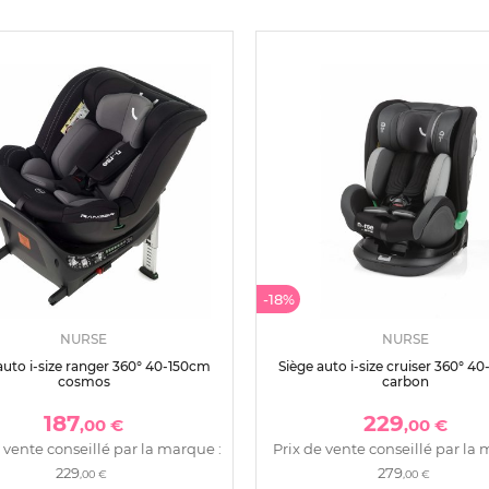
-18%
NURSE
NURSE
auto i-size ranger 360° 40-150cm
Siège auto i-size cruiser 360° 4
cosmos
carbon
187
229
,00 €
,00 €
 vente conseillé par la marque :
Prix de vente conseillé par la 
229
279
,00 €
,00 €