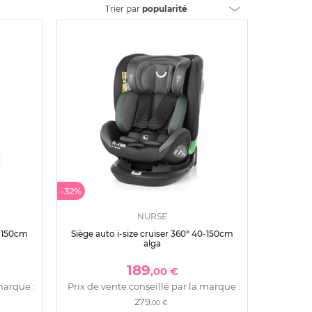
Trier
par
popularité
-32%
NURSE
0-150cm
Siège auto i-size cruiser 360° 40-150cm
alga
189
,00 €
marque :
Prix de vente conseillé par la marque :
279
,00 €