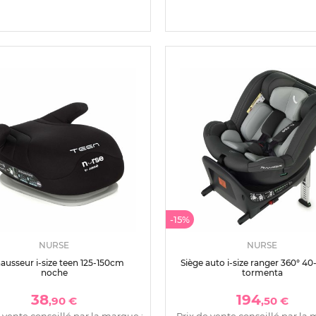
-15%
NURSE
NURSE
ausseur i-size teen 125-150cm
Siège auto i-size ranger 360° 4
noche
tormenta
38
194
,90 €
,50 €
 vente conseillé par la marque :
Prix de vente conseillé par la 