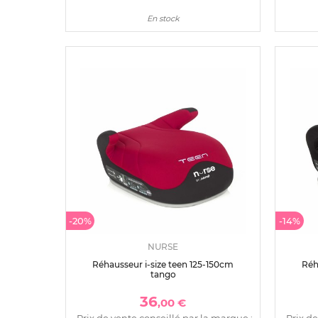
En stock
-20%
-14%
NURSE
Réhausseur i-size teen 125-150cm
Réh
tango
36
,00 €
Prix de vente conseillé par la marque :
Prix de