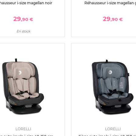
ausseur i-size magellan noir
Réhausseur i-size magellan g
29
29
,90 €
,90 €
En stock
LORELLI
LORELLI