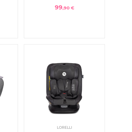
99
,90 €
LORELLI