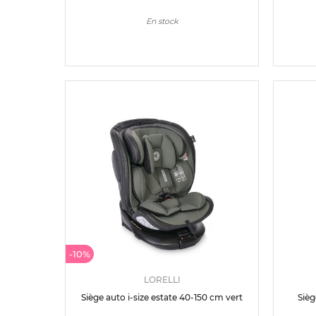
En stock
-10%
LORELLI
Siège auto i-size estate 40-150 cm vert
Sièg