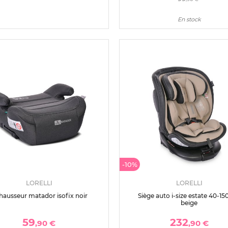
En stock
-10%
LORELLI
LORELLI
hausseur matador isofix noir
Siège auto i-size estate 40-1
beige
59
232
,90 €
,90 €