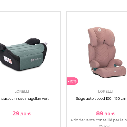
-10%
LORELLI
LORELLI
ausseur i-size magellan vert
Siège auto speed 100 - 150 cm
29
89
,90 €
,90 €
Prix de vente conseillé par la 
99
,90 €