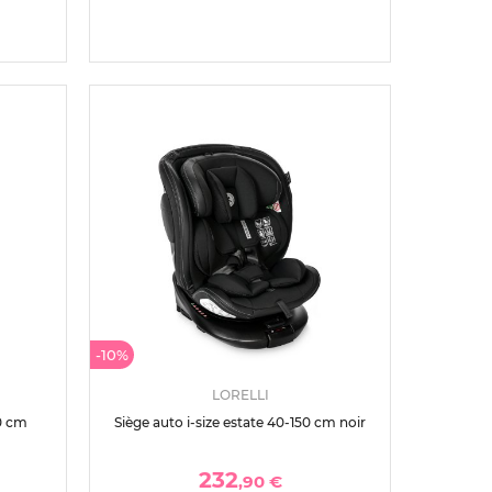
-10%
LORELLI
50 cm
Siège auto i-size estate 40-150 cm noir
232
,90 €