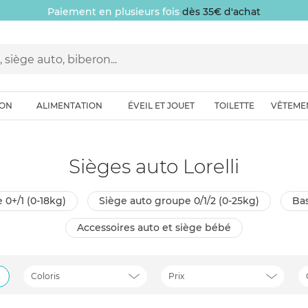
Paiement en plusieurs fois
dès 35€ d'achat
ION
ALIMENTATION
ÉVEIL ET JOUET
TOILETTE
VÊTEME
Sièges auto Lorelli
 0+/1 (0-18kg)
siège auto groupe 0/1/2 (0-25kg)
b
accessoires auto et siège bébé
Coloris
Prix