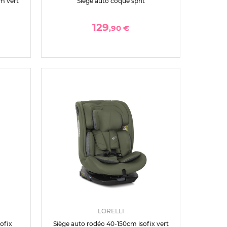
cm vert
Siège auto coque sprit
129
,90 €
LORELLI
ofix
Siège auto rodéo 40-150cm isofix vert