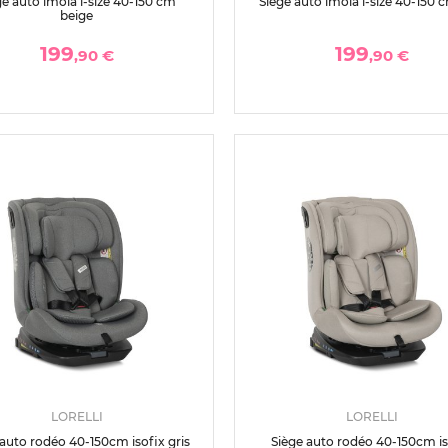
ge auto imola i-size 40-150 cm
Siège auto imola i-size 40-150 
beige
199
199
,90 €
,90 €
LORELLI
LORELLI
 auto rodéo 40-150cm isofix gris
Siège auto rodéo 40-150cm is