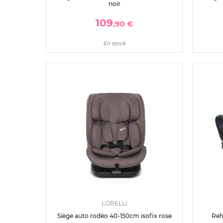
noir
109
,90 €
En stock
LORELLI
Siège auto rodéo 40-150cm isofix rose
Reh