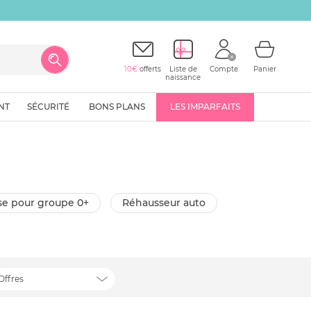
10€
offerts
Liste de
Compte
Panier
naissance
NT
SÉCURITÉ
BONS PLANS
LES IMPARFAITS
ase pour groupe 0+
réhausseur auto
Offres