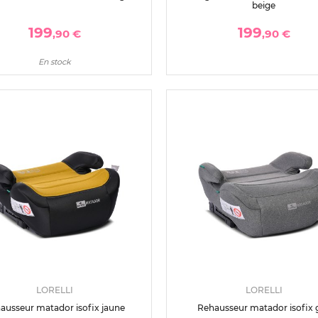
beige
199
199
,90 €
,90 €
En stock
LORELLI
LORELLI
ausseur matador isofix jaune
Rehausseur matador isofix g