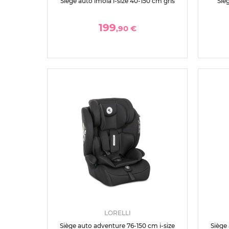
Siège auto imola i-size 40-150 cm gris
Siè
199
,90 €
LORELLI
Siège auto adventure 76-150 cm i-size
Siège