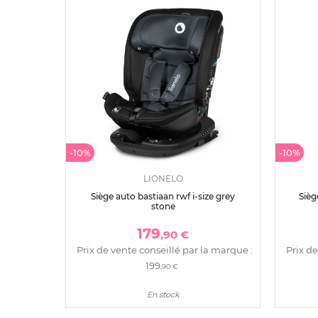
-10%
-10%
LIONELO
Siège auto bastiaan rwf i-size grey
Sièg
stone
179
,90 €
Prix de vente conseillé par la marque :
Prix de
199
,90 €
En stock