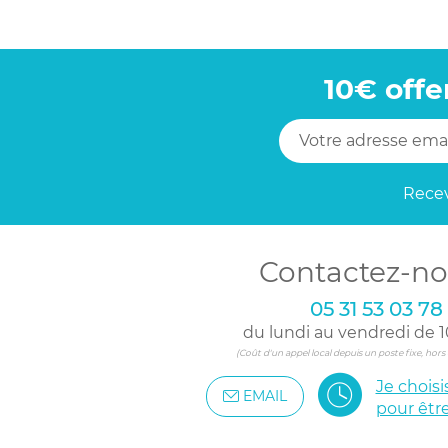
10€ offe
Recev
Contactez-no
05 31 53 03 78
du lundi au vendredi de 1
(Coût d'un appel local depuis un poste fixe, hor
Je chois
EMAIL
pour êtr