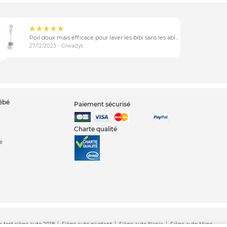
Poil doux mais efficace pour laver les bibi sans les abîmer
27/12/2023 - Glwadys
bébé
Paiement sécurisé
Charte qualité
é
h test siège auto 2018
Siège auto pivotant
Siège auto Nania
Siège auto Migo