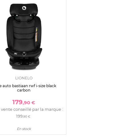
LIONELO
e auto bastiaan rwf i-size black
carbon
179
,90 €
 vente conseillé par la marque :
199
,90 €
En stock