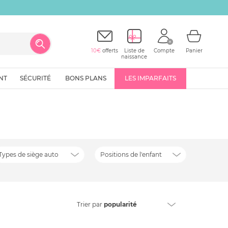
10€
offerts
Liste de
Compte
Panier
naissance
NT
SÉCURITÉ
BONS PLANS
LES IMPARFAITS
Types de siège auto
Positions de l'enfant
Trier
par
popularité