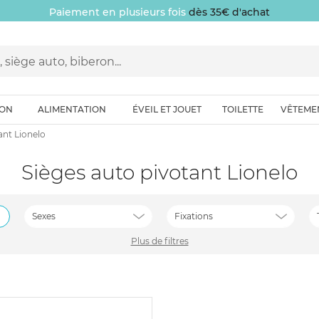
Paiement en plusieurs fois
dès 35€ d'achat
ION
ALIMENTATION
ÉVEIL ET JOUET
TOILETTE
VÊTEME
ant Lionelo
Sièges auto pivotant Lionelo
Sexes
Fixations
Plus de filtres