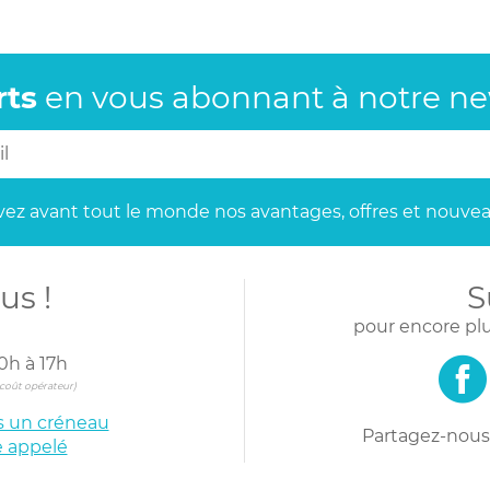
rts
en vous abonnant
à notre new
ez avant tout le monde
nos avantages, offres et nouvea
us !
S
pour encore plu
0h à 17h
s coût opérateur)
is un créneau
Partagez-nous 
e appelé