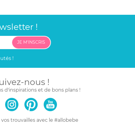
sletter !
JE M'INSCRIS
utés !
uivez-nous !
s d'inspirations
et de bons plans !
vos trouvailles
avec le #allobebe