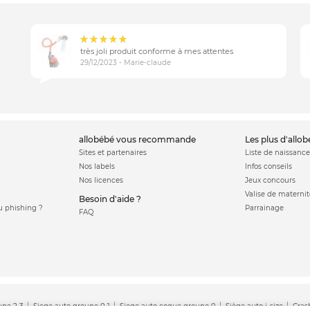
très joli produit conforme à mes attentes
29/12/2023 - Marie-claude
allobébé vous recommande
les plus d'allo
Sites et partenaires
Liste de naissance
Nos labels
Infos conseils
Nos licences
Jeux concours
Valise de maternit
Besoin d'aide ?
 phishing ?
Parrainage
FAQ
upe 2 3
Siege auto groupe 0 1
Siege auto coque groupe 0
Siège auto i-size
Cras