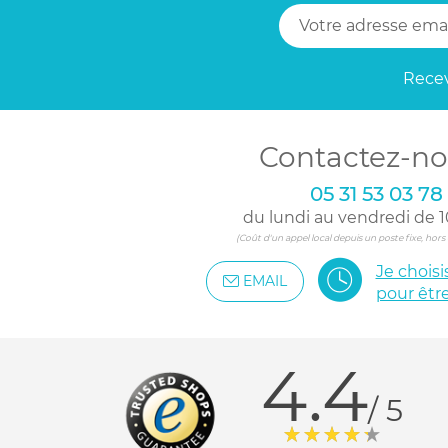
Recev
Contactez-no
05 31 53 03 78
du lundi au vendredi de 1
(Coût d'un appel local depuis un poste fixe, hor
Je chois
EMAIL
pour êtr
4.4
/ 5