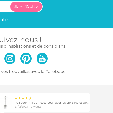
JE M'INSCRIS
utés !
uivez-nous !
s d'inspirations
et de bons plans !
vos trouvailles
avec le #allobebe
Poil doux mais efficace pour laver les bibi sans les abîmer
27/12/2023 - Glwadys