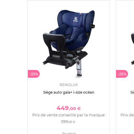
-25%
-25%
RENOLUX
Siège auto gaïa+ i-size océan
Si
449
,00 €
Prix de vente conseillé par la marque :
Prix de
599
,00 €
En stock