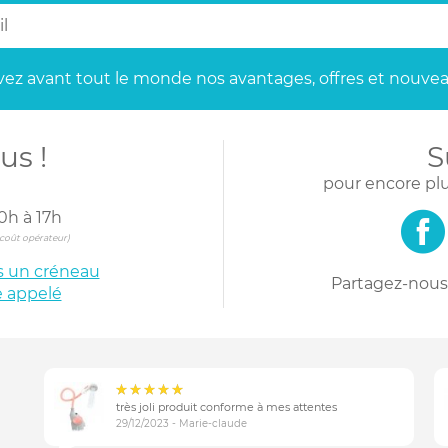
ez avant tout le monde
nos avantages, offres et nouvea
us !
S
pour encore plu
0h à 17h
s coût opérateur)
is un créneau
Partagez-nous 
e appelé
très joli produit conforme à mes attentes
29/12/2023 - Marie-claude