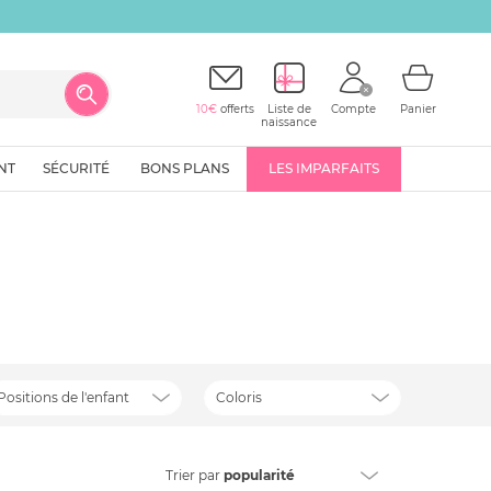
10€
offerts
Liste de
Compte
Panier
naissance
NT
SÉCURITÉ
BONS PLANS
LES IMPARFAITS
Positions de l'enfant
Coloris
Trier
par
popularité