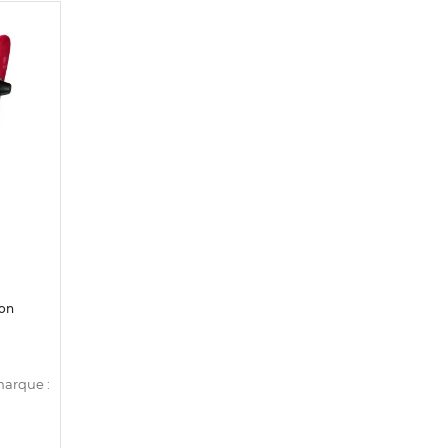
ion
marque :