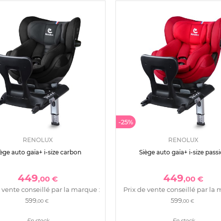
-25%
RENOLUX
RENOLUX
ège auto gaïa+ i-size carbon
Siège auto gaïa+ i-size pass
449
449
,00 €
,00 €
 vente conseillé par la marque :
Prix de vente conseillé par la 
599
599
,00 €
,00 €
En stock
En stock