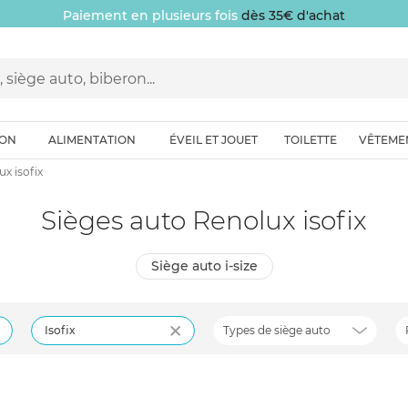
Paiement en plusieurs fois
dès 35€ d'achat
ION
ALIMENTATION
ÉVEIL ET JOUET
TOILETTE
VÊTEME
x isofix
Sièges auto Renolux isofix
siège auto i-size
Isofix
Types de siège auto