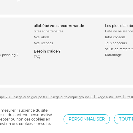
allobébé vous recommande
les plus d'allo
Sites et partenaires
Liste de naissance
Nos labels
Infos conseils
Nos licences
Jeux concours
Valise de maternit
Besoin d'aide ?
 phishing ?
Parrainage
FAQ
upe 2 3
Siege auto groupe 0 1
Siege auto coque groupe 0
Siège auto i-size
Cras
Siège auto Cybex
Siège auto Bébé confort
Siège auto Britax
 mesurer l’audience du site,
poser du contenu personnalisé.
PERSONNALISER
TOUT 
epter ou non ces cookies en
estion des cookies, consultez
Protection par reCAPTCHA