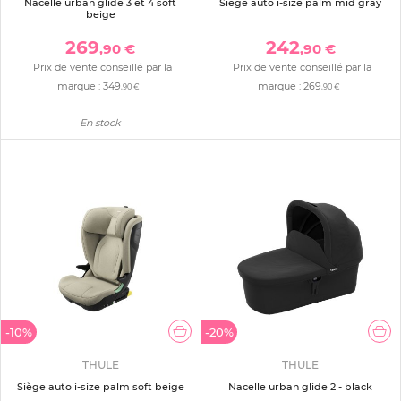
Nacelle urban glide 3 et 4 soft
Siège auto i-size palm mid gray
beige
269
242
,90 €
,90 €
Prix de vente conseillé par la
Prix de vente conseillé par la
marque :
349
marque :
269
,90 €
,90 €
En stock
-10%
-20%
THULE
THULE
Siège auto i-size palm soft beige
Nacelle urban glide 2 - black