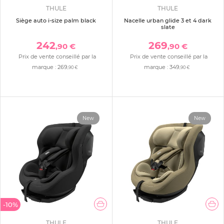
THULE
THULE
Siège auto i-size palm black
Nacelle urban glide 3 et 4 dark
slate
242
269
,90 €
,90 €
Prix de vente conseillé par la
Prix de vente conseillé par la
marque :
269
marque :
349
,90 €
,90 €
New
New
-10%
THULE
THULE