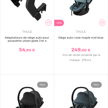
-11%
THULE
THULE
Adaptateurs de siège auto pour
Siège auto i-size maple mid blue
poussette urban glide 3 et 4
54
249
,90 €
,00 €
Prix de vente conseillé par la
marque :
279
,00 €
New
New