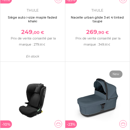
THULE
THULE
Siège auto i-size maple faded
Nacelle urban glide 3 et 4 tinted
khaki
taupe
249
269
,00 €
,90 €
Prix de vente conseillé par la
Prix de vente conseillé par la
marque :
279
marque :
349
,90 €
,90 €
En stock
New
-10%
-23%