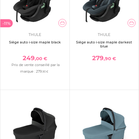
-11%
THULE
THULE
Siège auto i-size maple black
Siège auto i-size maple darkest
blue
249
279
,00 €
,90 €
Prix de vente conseillé par la
marque :
279
,90 €