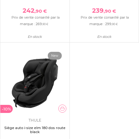
242
239
,90 €
,90 €
Prix de vente conseillé par la
Prix de vente conseillé par la
marque :
269
marque :
299
,90 €
,90 €
En stock
En stock
New
-10%
THULE
Siège auto i-size elm 180 dos route
black