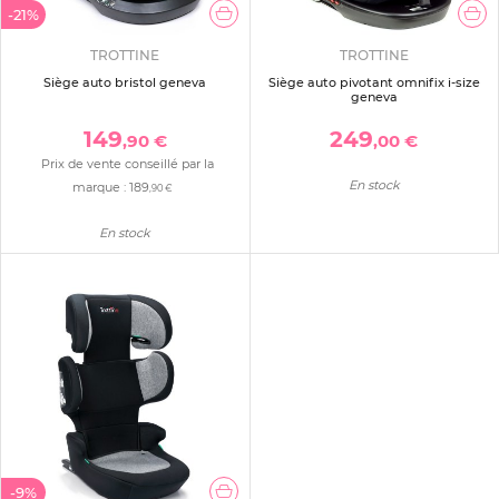
-21%
TROTTINE
TROTTINE
Siège auto bristol geneva
Siège auto pivotant omnifix i-size
geneva
149
249
,90 €
,00 €
Prix de vente conseillé par la
En stock
marque :
189
,90 €
En stock
-9%