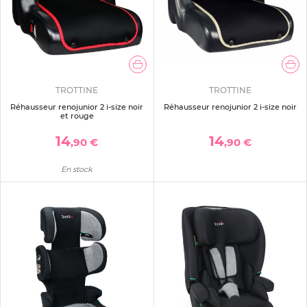
TROTTINE
TROTTINE
Réhausseur renojunior 2 i-size noir
Réhausseur renojunior 2 i-size noir
et rouge
14
14
,90 €
,90 €
En stock