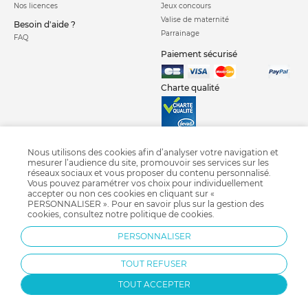
Nos licences
Jeux concours
Valise de maternité
Besoin d'aide ?
Parrainage
FAQ
Paiement sécurisé
Charte qualité
Nous utilisons des cookies afin d’analyser votre navigation et
mesurer l’audience du site, promouvoir ses services sur les
réseaux sociaux et vous proposer du contenu personnalisé.
Siege auto isofix
Siege auto groupe 1 2 3
Siege auto groupe 1
Vous pouvez paramétrer vos choix pour individuellement
Siege auto groupe 2 3
Siege auto groupe 0 1
Siege auto coque groupe 0
accepter ou non ces cookies en cliquant sur «
PERSONNALISER ». Pour en savoir plus sur la gestion des
Siège auto i-size
Crash test siège auto 2018
Siège auto pivotant
cookies, consultez notre
politique de cookies
.
Siège auto Nania
Siège auto Migo
Siège auto Cybex
PERSONNALISER
Siège auto Bébé confort
Siège auto Britax
TOUT REFUSER
TOUT ACCEPTER
Protection par reCAPTCHA