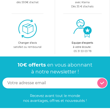
dès 59.9€ d'achat
avec Klarna
Dès 35 € d'achats
Changer d'avis
Equipe d'experts
satisfait ou remboursé
à votre écoute :
05 31 53 03 78
10€ offerts
en vous abonnant
à notre newsletter !
Recevez avant tout le monde
nos avantages, offres et nouveautés !