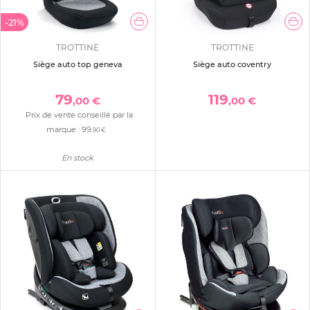
-21%
TROTTINE
TROTTINE
Siège auto top geneva
Siège auto coventry
79
119
,00 €
,00 €
Prix de vente conseillé par la
marque :
99
,90 €
En stock