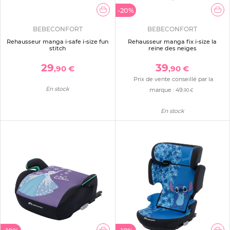
-20%
BEBECONFORT
BEBECONFORT
Rehausseur manga i-safe i-size fun
Rehausseur manga fix i-size la
stitch
reine des neiges
29
39
,90 €
,90 €
Prix de vente conseillé par la
En stock
marque :
49
,90 €
En stock