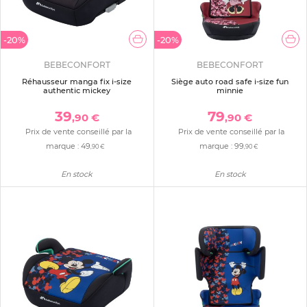
-20%
-20%
BEBECONFORT
BEBECONFORT
Réhausseur manga fix i-size
Siège auto road safe i-size fun
authentic mickey
minnie
39
79
,90 €
,90 €
Prix de vente conseillé par la
Prix de vente conseillé par la
marque :
49
marque :
99
,90 €
,90 €
En stock
En stock