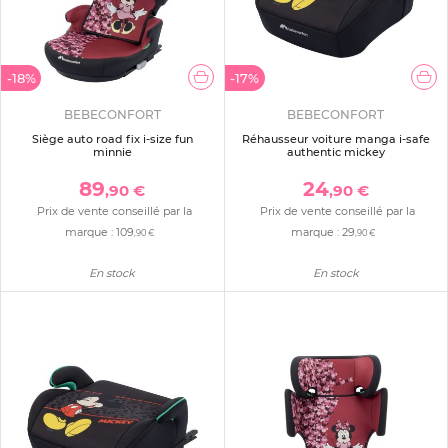
-18%
-17%
BEBECONFORT
BEBECONFORT
Siège auto road fix i-size fun
Réhausseur voiture manga i-safe
minnie
authentic mickey
89
24
,90 €
,90 €
Prix de vente conseillé par la
Prix de vente conseillé par la
marque :
109
marque :
29
,90 €
,90 €
En stock
En stock