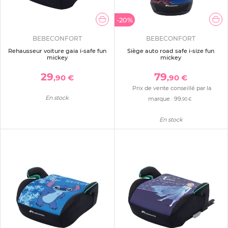
-20%
BEBECONFORT
BEBECONFORT
Rehausseur voiture gaia i-safe fun
Siège auto road safe i-size fun
mickey
mickey
29
79
,90 €
,90 €
Prix de vente conseillé par la
En stock
marque :
99
,90 €
En stock