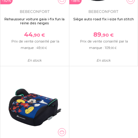
-10%
-18%
BEBECONFORT
BEBECONFORT
Rehausseur voiture gaia i-fix fun la
Siège auto road fix i-size fun stitch
reine des neiges
44
89
,90 €
,90 €
Prix de vente conseillé par la
Prix de vente conseillé par la
marque :
49
marque :
109
,90 €
,90 €
En stock
En stock