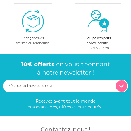
Changer d'avis
Equipe d'experts
satisfait ou remboursé
à votre écoute :
05 31 53 03 78
10€ offerts
en vous abonnant
à notre newsletter !
Recevez avant tout le monde
nos avantages, offres et nouveautés !
Contactez-nous !