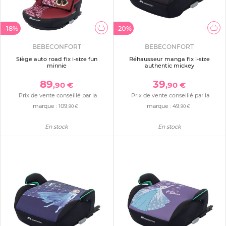
-18%
-20%
BEBECONFORT
BEBECONFORT
Siège auto road fix i-size fun
Réhausseur manga fix i-size
minnie
authentic mickey
89
39
,90 €
,90 €
Prix de vente conseillé par la
Prix de vente conseillé par la
marque :
109
marque :
49
,90 €
,90 €
En stock
En stock