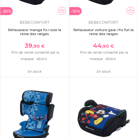
-20%
-10%
BEBECONFORT
BEBECONFORT
Rehausseur manga fix i-size la
Rehausseur voiture gaia i-fix fun la
reine des neiges
reine des neiges
39
44
,90 €
,90 €
Prix de vente conseillé par la
Prix de vente conseillé par la
marque :
49
marque :
49
,90 €
,90 €
En stock
En stock