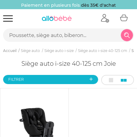
Paiement en plusieurs fois
dès 35€ d'achat
Accueil
Siège auto
Siège auto i-size
Siège auto i-size 40-125 cm
Siè
Siège auto i-size 40-125 cm Joie
FILTRER