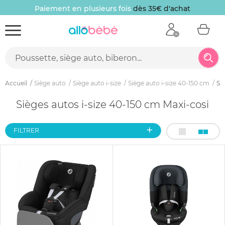
Paiement en plusieurs fois
dès 35€ d'achat
Accueil
Siège auto
Siège auto i-size
Siège auto i-size 40-150 cm
Si
Sièges autos i-size 40-150 cm Maxi-cosi
FILTRER