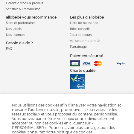
Garantie stock & produit
Satisfait ou remboursé
allobébé vous recommande
les plus d'allobébé
Sites et partenaires
Liste de naissance
Nos labels
Infos conseils
Nos licences
Jeux concours
Valise de maternité
Besoin d'aide ?
Parrainage
FAQ
Paiement sécurisé
Charte qualité
Nous utilisons des cookies afin d’analyser votre navigation et
mesurer l’audience du site, promouvoir ses services sur les
Siège auto Axiss Fix Plus
Siège auto Axissfix Air
Siege auto isofix
réseaux sociaux et vous proposer du contenu personnalisé.
Siege auto groupe 1 2 3
Siege auto groupe 1
Siege auto groupe 2 3
Vous pouvez paramétrer vos choix pour individuellement
accepter ou non ces cookies en cliquant sur «
Siege auto groupe 0 1
Siege auto coque groupe 0
Siège auto i-size
PERSONNALISER ». Pour en savoir plus sur la gestion des
Crash test siège auto 2018
Siège auto pivotant
Siège auto Nania
cookies, consultez notre
politique de cookies
.