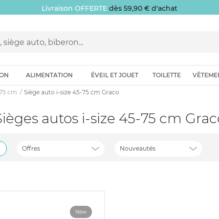
Livraison OFFERTE
dès 59,90 € d'achat
ION
ALIMENTATION
ÉVEIL ET JOUET
TOILETTE
VÊTEME
-75 cm
Siège auto i-size 45-75 cm Graco
Sièges autos i-size 45-75 cm Grac
Offres
Nouveautés
New