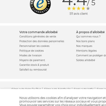
/ 5
511 avis client
votre commande allobébé
à propos d'allobébé
Conditions générales de vente
Qui sommes-nous ?
Protection des données personnelles
Nos bons plans
Personnaliser les cookies
Nos marques
Politique de cookies
Mentions légales
Modes de livraison
Comment se protéger du
Moyens de paiement
Soldes allobébé
Garantie stock & produit
Satisfait ou remboursé
Siège auto Axiss Fix Plus
Siège auto Axissfix Air
Siege auto isofix
Siege a
Siège auto pivotan
Nous utilisons des cookies afin d’analyser votre navigation et
promouvoir ses services sur les réseaux sociaux et vous pro
Vous pouvez paramétrer vos choix pour individuellement acc