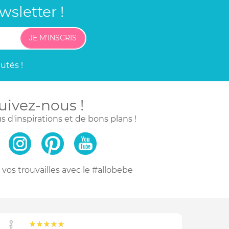
sletter !
JE M'INSCRIS
utés !
uivez-nous !
s d'inspirations
et de bons plans !
vos trouvailles
avec le #allobebe