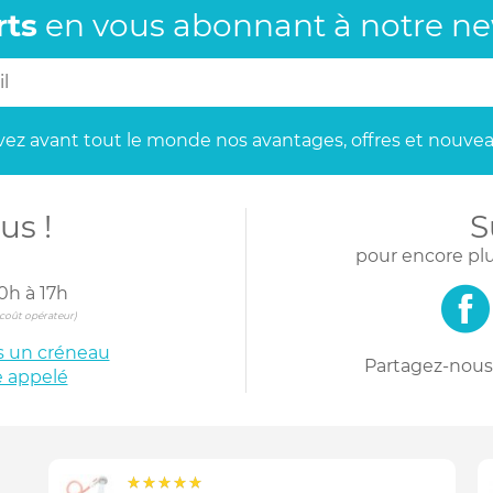
rts
en vous abonnant
à notre new
ez avant tout le monde
nos avantages, offres et nouvea
us !
S
pour encore plu
0h à 17h
s coût opérateur)
is un créneau
Partagez-nous 
e appelé