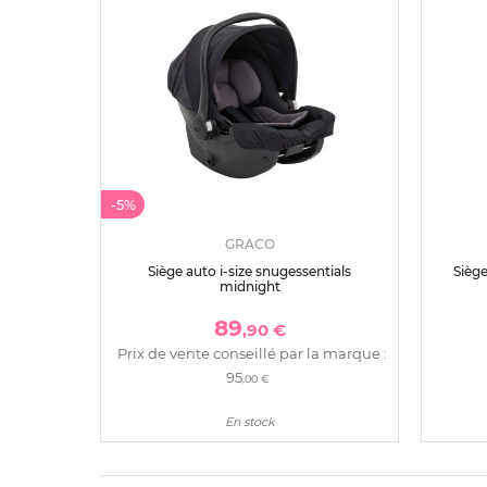
-5%
GRACO
Siège auto i-size snugessentials
Siège
midnight
89
,90 €
Prix de vente conseillé par la marque :
95
,00 €
En stock