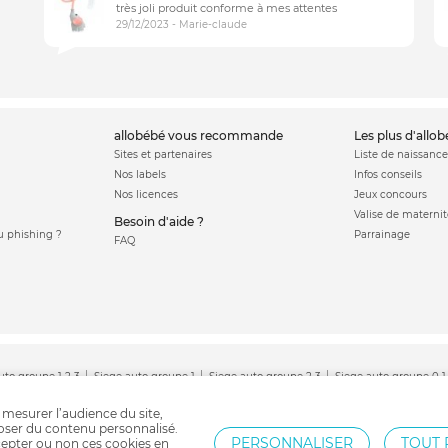
très joli produit conforme à mes attentes
29/12/2023 - Marie-claude
allobébé vous recommande
les plus d'allo
Sites et partenaires
Liste de naissance
Nos labels
Infos conseils
Nos licences
Jeux concours
Valise de maternit
Besoin d'aide ?
 phishing ?
Parrainage
FAQ
uto groupe 1 2 3
Siege auto groupe 1
Siege auto groupe 2 3
Siege auto groupe 0 1
t
Siège auto Nania
Siège auto Migo
Siège auto Cybex
Siège auto Bébé confort
 mesurer l’audience du site,
poser du contenu personnalisé.
PERSONNALISER
TOUT 
epter ou non ces cookies en