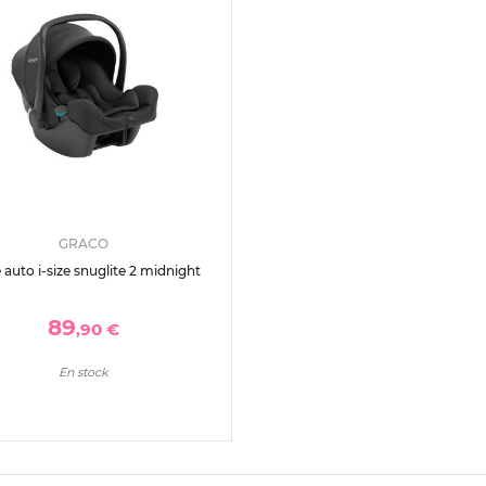
GRACO
 auto i-size snuglite 2 midnight
89
,90 €
En stock