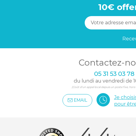
10€ offe
Recev
Contactez-no
05 31 53 03 78
du lundi au vendredi de 1
(Coût d'un appel local depuis un poste fixe, hor
Je chois
EMAIL
pour êtr
4.4