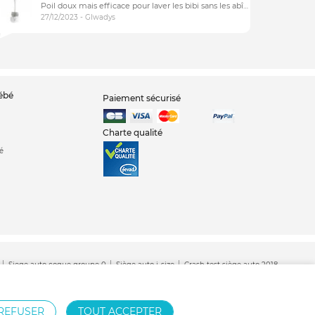
Poil doux mais efficace pour laver les bibi sans les abîmer
27/12/2023 - Glwadys
bébé
Paiement sécurisé
Charte qualité
é
Siege auto coque groupe 0
Siège auto i-size
Crash test siège auto 2018
Siège auto Britax
REFUSER
TOUT ACCEPTER