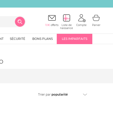
10€
offerts
Liste de
Compte
Panier
naissance
NT
SÉCURITÉ
BONS PLANS
LES IMPARFAITS
o
Trier
par
popularité