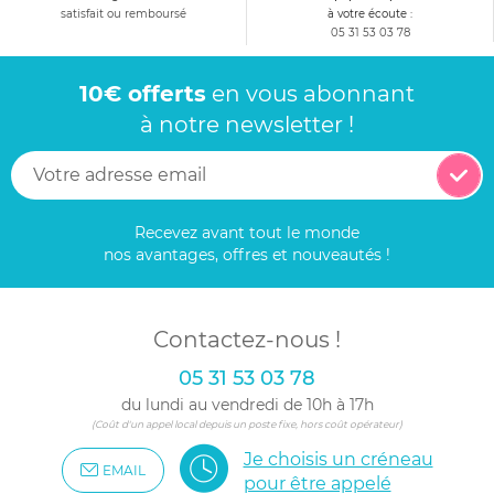
satisfait ou remboursé
à votre écoute :
05 31 53 03 78
10€ offerts
en vous abonnant
à notre newsletter !
Recevez avant tout le monde
nos avantages, offres et nouveautés !
Contactez-nous !
05 31 53 03 78
du lundi au vendredi de 10h à 17h
(Coût d'un appel local depuis un poste fixe, hors coût opérateur)
Je choisis un créneau
EMAIL
pour être appelé