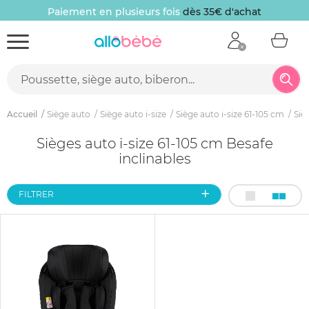
Paiement en plusieurs fois
dès 35€ d'achat
Accueil
Siège auto
Siège auto i-size
Siège auto i-size 61-105 cm
Siè
Sièges auto i-size 61-105 cm Besafe
inclinables
FILTRER