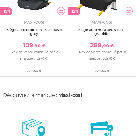
-15%
-12%
MAXI-COSI
MAXI-COSI
Siège auto rodifix m i-size basic
Siège auto mica 360 s tonal
grey
graphite
109
289
,90 €
,90 €
Prix de vente conseillé par la
Prix de vente conseillé par la
marque :
129
marque :
329
,00 €
,90 €
En stock
En stock
Découvrez la marque :
Maxi-cosi