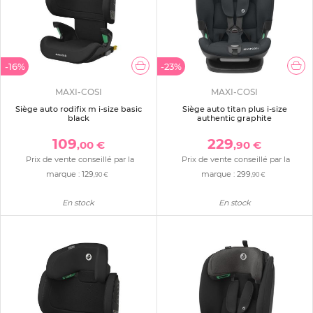
-16%
-23%
MAXI-COSI
MAXI-COSI
Siège auto rodifix m i-size basic
Siège auto titan plus i-size
black
authentic graphite
109
229
,00 €
,90 €
Prix de vente conseillé par la
Prix de vente conseillé par la
marque :
129
marque :
299
,90 €
,90 €
En stock
En stock