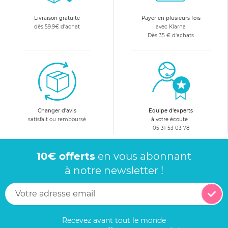
Livraison gratuite
Payer en plusieurs fois
dès 59.9€ d'achat
avec Klarna
Dès 35 € d'achats
Changer d'avis
Equipe d'experts
satisfait ou remboursé
à votre écoute :
05 31 53 03 78
10€ offerts
en vous abonnant
à notre newsletter !
Recevez avant tout le monde