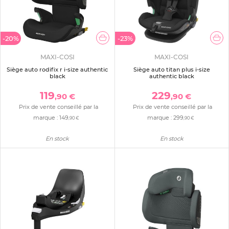
-20%
-23%
MAXI-COSI
MAXI-COSI
Siège auto rodifix r i-size authentic
Siège auto titan plus i-size
black
authentic black
119
229
,90 €
,90 €
Prix de vente conseillé par la
Prix de vente conseillé par la
marque :
149
marque :
299
,90 €
,90 €
En stock
En stock