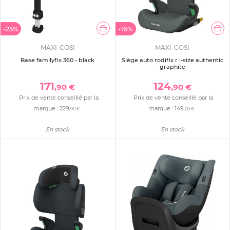
-25%
-16%
MAXI-COSI
MAXI-COSI
Base familyfix 360 - black
Siège auto rodifix r i-size authentic
graphite
171
124
,90 €
,90 €
Prix de vente conseillé par la
Prix de vente conseillé par la
marque :
229
marque :
149
,90 €
,00 €
En stock
En stock