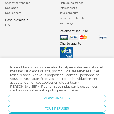
Sites et partenaires
Liste de naissance
Nos labels
Infos conseils
Nos licences
Jeux concours
Valise de maternité
Besoin d'aide ?
Parrainage
FAQ
Paiement sécurisé
Charte qualité
Nous utilisons des cookies afin d’analyser votre navigation et
mesurer l’audience du site, promouvoir ses services sur les
réseaux sociaux et vous proposer du contenu personnalisé.
Siege auto isofix
Siege auto groupe 1 2 3
Siege auto groupe 1
Vous pouvez paramétrer vos choix pour individuellement
Siege auto groupe 2 3
Siege auto groupe 0 1
Siege auto coque groupe 0
accepter ou non ces cookies en cliquant sur «
PERSONNALISER ». Pour en savoir plus sur la gestion des
Siège auto i-size
Crash test siège auto 2018
Siège auto pivotant
cookies, consultez notre
politique de cookies
.
Siège auto Nania
Siège auto Migo
Siège auto Cybex
PERSONNALISER
Siège auto Bébé confort
Siège auto Britax
TOUT REFUSER