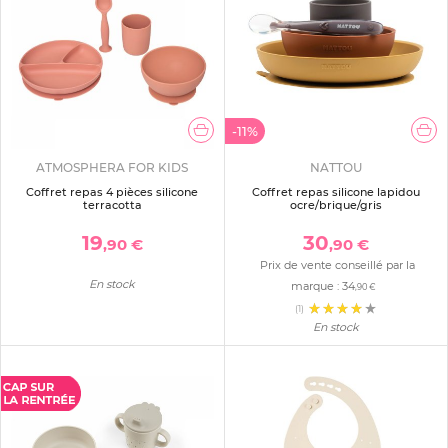
-11%
ATMOSPHERA FOR KIDS
NATTOU
Coffret repas 4 pièces silicone
Coffret repas silicone lapidou
terracotta
ocre/brique/gris
19
30
,90 €
,90 €
Prix de vente conseillé par la
En stock
marque :
34
,90 €
(1)
En stock