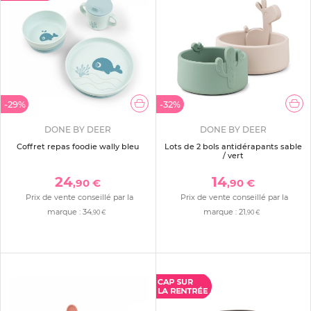
-29%
-32%
DONE BY DEER
DONE BY DEER
Coffret repas foodie wally bleu
Lots de 2 bols antidérapants sable
/ vert
24
14
,90 €
,90 €
Prix de vente conseillé par la
Prix de vente conseillé par la
marque :
34
marque :
21
,90 €
,90 €