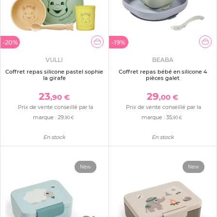
-20%
-19%
VULLI
BEABA
Coffret repas silicone pastel sophie
Coffret repas bébé en silicone 4
la girafe
pièces galet
23
29
,90 €
,00 €
Prix de vente conseillé par la
Prix de vente conseillé par la
marque :
29
marque :
35
,90 €
,90 €
En stock
En stock
New
New