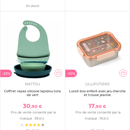
En stock
-23%
-10%
NATTOU
LILLIPUTIENS
Coffret repas silicone lapidou tons
Lunch box enfant avec jeu cherche
de vert
et trouve jeanne
30
17
,90 €
,90 €
Prix de vente conseillé par la
Prix de vente conseillé par la
marque :
39
marque :
19
,90 €
,90 €
(1)