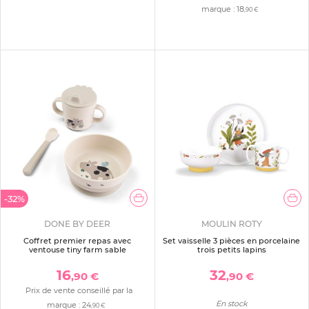
marque :
18
,90 €
-32%
DONE BY DEER
MOULIN ROTY
Coffret premier repas avec
Set vaisselle 3 pièces en porcelaine
ventouse tiny farm sable
trois petits lapins
16
32
,90 €
,90 €
Prix de vente conseillé par la
En stock
marque :
24
,90 €