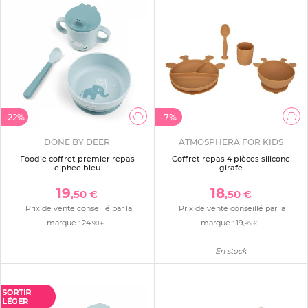
-22%
-7%
DONE BY DEER
ATMOSPHERA FOR KIDS
Foodie coffret premier repas
Coffret repas 4 pièces silicone
elphee bleu
girafe
19
18
,50 €
,50 €
Prix de vente conseillé par la
Prix de vente conseillé par la
marque :
24
marque :
19
,90 €
,95 €
En stock