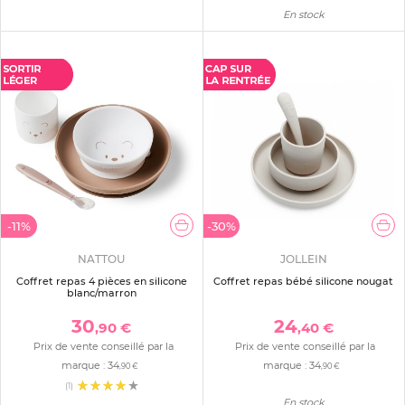
En stock
-11%
-30%
NATTOU
JOLLEIN
Coffret repas 4 pièces en silicone
Coffret repas bébé silicone nougat
blanc/marron
30
24
,90 €
,40 €
Prix de vente conseillé par la
Prix de vente conseillé par la
marque :
34
marque :
34
,90 €
,90 €
(1)
En stock