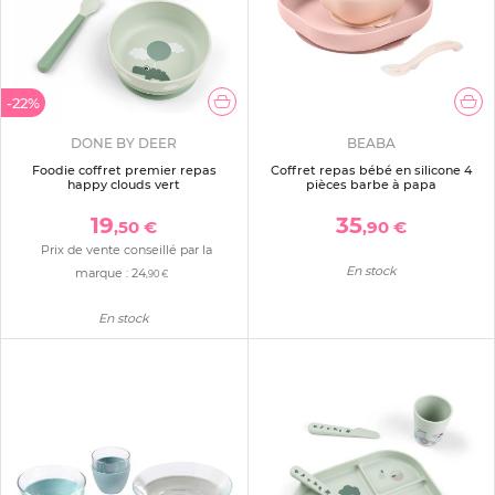
-22%
DONE BY DEER
BEABA
Foodie coffret premier repas
Coffret repas bébé en silicone 4
happy clouds vert
pièces barbe à papa
19
35
,50 €
,90 €
Prix de vente conseillé par la
En stock
marque :
24
,90 €
En stock