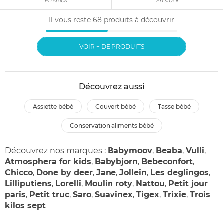
En stock
En stock
Il vous reste
68
produits à découvrir
VOIR + DE PRODUITS
Découvrez aussi
assiette bébé
couvert bébé
tasse bébé
conservation aliments bébé
Découvrez nos marques :
Babymoov
,
Beaba
,
Vulli
,
Atmosphera for kids
,
Babybjorn
,
Bebeconfort
,
Chicco
,
Done by deer
,
Jane
,
Jollein
,
Les deglingos
,
Lilliputiens
,
Lorelli
,
Moulin roty
,
Nattou
,
Petit jour
paris
,
Petit truc
,
Saro
,
Suavinex
,
Tigex
,
Trixie
,
Trois
kilos sept