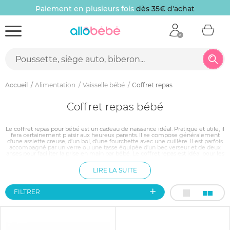
Paiement en plusieurs fois
dès 35€ d'achat
Accueil
Alimentation
Vaisselle bébé
Coffret repas
Coffret repas bébé
Le coffret repas pour bébé est un cadeau de naissance idéal. Pratique et utile, il
fera certainement plaisir aux heureux parents. Il se compose généralement
d'une assiette creuse, d'un bol, d'une fourchette avec une cuillère. Il est parfois
accompagné par un verre ou une tasse équipée d'un bec verseur et de deux
anses pour faciliter la prise en main par bébé. Le coffret repas est idéal pour les
premiers repas de bébé, la vaisselle adaptée à bébé est fabriquée en
mélamine pour limiter la casse. Joliment décorés, ces coffrets existent dans
LIRE LA SUITE
différents motifs.
FILTRER