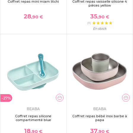
Coffret repas mini miam litchi
Coffret repas vaisselle silicone 4
pièces yellow
28
35
,90 €
,90 €
(11)
En stock
-27%
BEABA
BEABA
Coffret repas silicone
Coffret repas bébé inox barbe à
compartimenté blue
papa
18
37
,90 €
,90 €