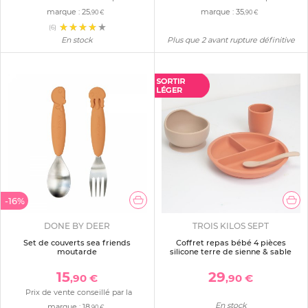
marque :
25
marque :
35
,90 €
,90 €
(6)
En stock
Plus que 2 avant rupture définitive
-16%
DONE BY DEER
TROIS KILOS SEPT
Set de couverts sea friends
Coffret repas bébé 4 pièces
moutarde
silicone terre de sienne & sable
15
29
,90 €
,90 €
Prix de vente conseillé par la
En stock
marque :
18
,90 €