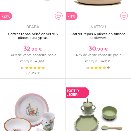
-21%
-11%
BEABA
NATTOU
Coffret repas bébé en verre 3
Coffret repas 4 pièces en silicone
pièces eucalyptus
sable/vert
32
30
,90 €
,90 €
Prix de vente conseillé par la
Prix de vente conseillé par la
marque :
41
marque :
34
,90 €
,90 €
(1)
(1)
En stock