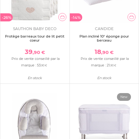
-26%
-14%
SAUTHON BABY DECO
CANDIDE
Protège barreaux tour de lit petit
Plan incliné 10° éponge pour
coeur
berceau
39
18
,90 €
,90 €
Prix de vente conseillé par la
Prix de vente conseillé par la
marque :
53
marque :
21
,90 €
,90 €
En stock
En stock
New