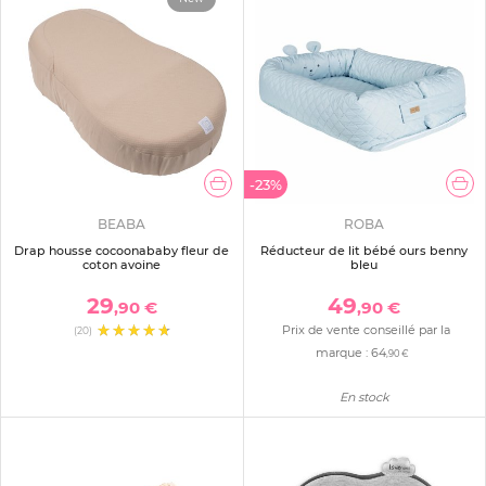
-23%
BEABA
ROBA
Drap housse cocoonababy fleur de
Réducteur de lit bébé ours benny
coton avoine
bleu
29
49
,90 €
,90 €
Prix de vente conseillé par la
(20)
marque :
64
,90 €
En stock