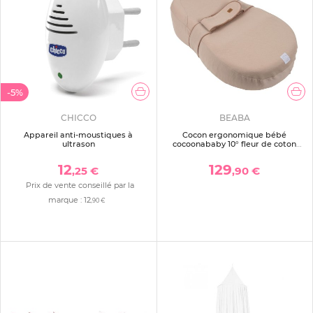
-5%
CHICCO
BEABA
Appareil anti-moustiques à
Cocon ergonomique bébé
ultrason
cocoonababy 10° fleur de coton
avoine
12
129
,25 €
,90 €
Prix de vente conseillé par la
marque :
12
,90 €