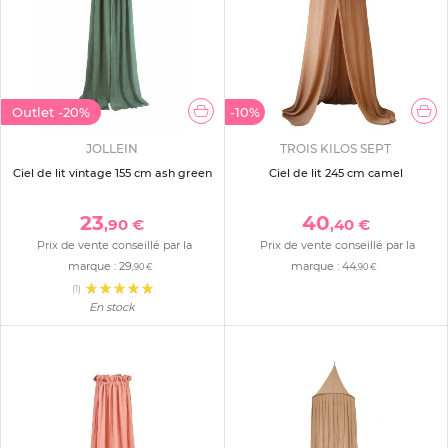
Outlet
-20%
-10%
JOLLEIN
TROIS KILOS SEPT
Ciel de lit vintage 155 cm ash green
Ciel de lit 245 cm camel
23
40
,90 €
,40 €
Prix de vente conseillé par la
Prix de vente conseillé par la
marque :
29
marque :
44
,90 €
,90 €
(1)
En stock