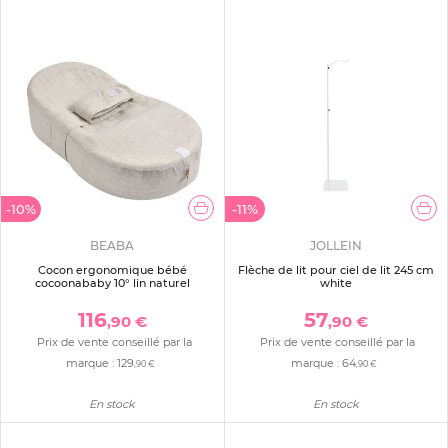
-10%
-11%
BEABA
JOLLEIN
Cocon ergonomique bébé
Flèche de lit pour ciel de lit 245 cm
cocoonababy 10° lin naturel
white
116
57
,90 €
,90 €
Prix de vente conseillé par la
Prix de vente conseillé par la
marque :
129
marque :
64
,90 €
,90 €
En stock
En stock