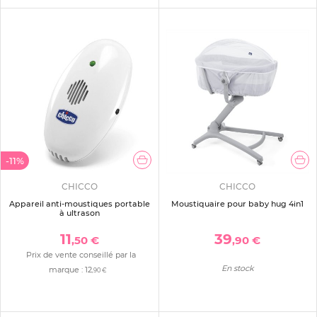
-11%
CHICCO
CHICCO
Appareil anti-moustiques portable
Moustiquaire pour baby hug 4in1
à ultrason
11
39
,50 €
,90 €
Prix de vente conseillé par la
En stock
marque :
12
,90 €