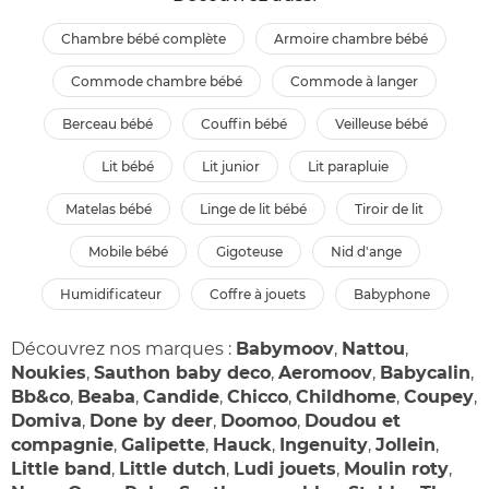
chambre bébé complète
armoire chambre bébé
commode chambre bébé
commode à langer
berceau bébé
couffin bébé
veilleuse bébé
lit bébé
lit junior
lit parapluie
matelas bébé
linge de lit bébé
tiroir de lit
mobile bébé
gigoteuse
nid d'ange
humidificateur
coffre à jouets
babyphone
Découvrez nos marques :
Babymoov
,
Nattou
,
Noukies
,
Sauthon baby deco
,
Aeromoov
,
Babycalin
,
Bb&co
,
Beaba
,
Candide
,
Chicco
,
Childhome
,
Coupey
,
Domiva
,
Done by deer
,
Doomoo
,
Doudou et
compagnie
,
Galipette
,
Hauck
,
Ingenuity
,
Jollein
,
Little band
,
Little dutch
,
Ludi jouets
,
Moulin roty
,