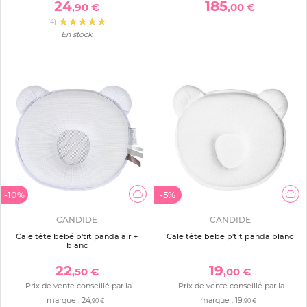
24
185
,90 €
,00 €
(4)
En stock
-10%
-5%
CANDIDE
CANDIDE
Cale tête bébé p'tit panda air +
Cale tête bebe p'tit panda blanc
blanc
22
19
,50 €
,00 €
Prix de vente conseillé par la
Prix de vente conseillé par la
marque :
24
marque :
19
,90 €
,90 €