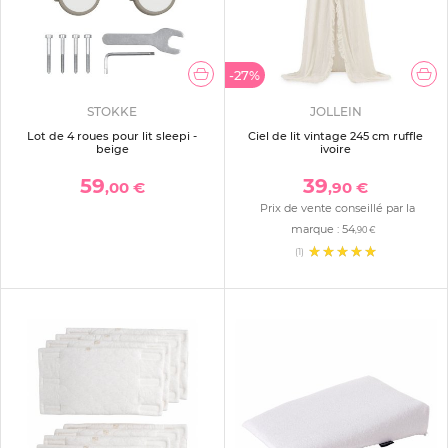
-27%
STOKKE
JOLLEIN
Lot de 4 roues pour lit sleepi -
Ciel de lit vintage 245 cm ruffle
beige
ivoire
59
39
,00 €
,90 €
Prix de vente conseillé par la
marque :
54
,90 €
(1)