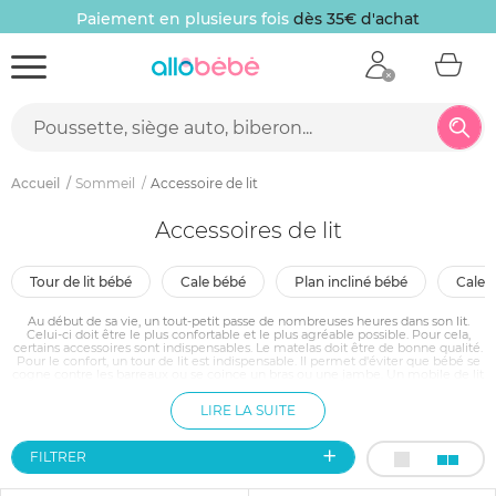
10 € offerts
sur votre première commande
Accueil
Sommeil
Accessoire de lit
Accessoires de lit
tour de lit bébé
cale bébé
plan incliné bébé
cale
Au début de sa vie, un tout-petit passe de nombreuses heures dans son lit.
Celui-ci doit être le plus confortable et le plus agréable possible. Pour cela,
certains accessoires sont indispensables. Le matelas doit être de bonne qualité.
Pour le confort, un tour de lit est indispensable. Il permet d'éviter que bébé se
cogne contre les barreaux ou se coince un bras ou une jambe. Un mobile de lit
est aussi indispensable pour son éveil. Une moustiquaire peut éventuellement
être utile pour l'été.
LIRE LA SUITE
FILTRER