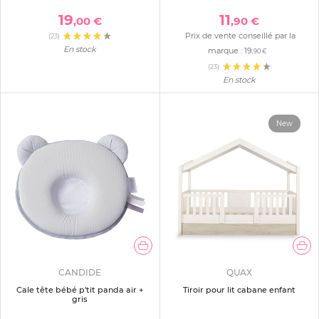
19
11
,00 €
,90 €
Prix de vente conseillé par la
(23)
En stock
marque :
19
,90 €
(23)
En stock
New
CANDIDE
QUAX
Cale tête bébé p'tit panda air +
Tiroir pour lit cabane enfant
gris