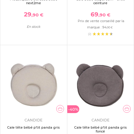
next2me
ceinture
29
69
,90 €
,90 €
Prix de vente conseillé par la
En stock
marque :
94
,90 €
(2)
-40%
CANDIDE
CANDIDE
Cale tête bébé p'tit panda gris
Cale tête bébé p'tit panda gris
foncé