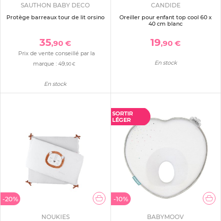
SAUTHON BABY DECO
CANDIDE
Protège barreaux tour de lit orsino
Oreiller pour enfant top cool 60 x
40 cm blanc
35
19
,90 €
,90 €
Prix de vente conseillé par la
En stock
marque :
49
,90 €
En stock
-20%
-10%
NOUKIES
BABYMOOV