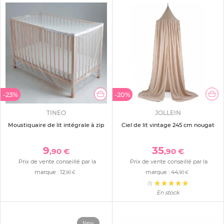
-23%
-20%
TINEO
JOLLEIN
Moustiquaire de lit intégrale à zip
Ciel de lit vintage 245 cm nougat
9
35
,90 €
,90 €
Prix de vente conseillé par la
Prix de vente conseillé par la
marque :
12
marque :
44
,90 €
,90 €
(1)
En stock
New