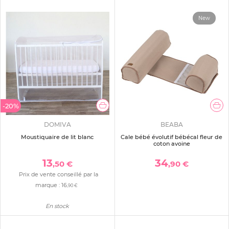
New
-20%
DOMIVA
BEABA
Moustiquaire de lit blanc
Cale bébé évolutif bébécal fleur de
coton avoine
13
34
,50 €
,90 €
Prix de vente conseillé par la
marque :
16
,90 €
En stock