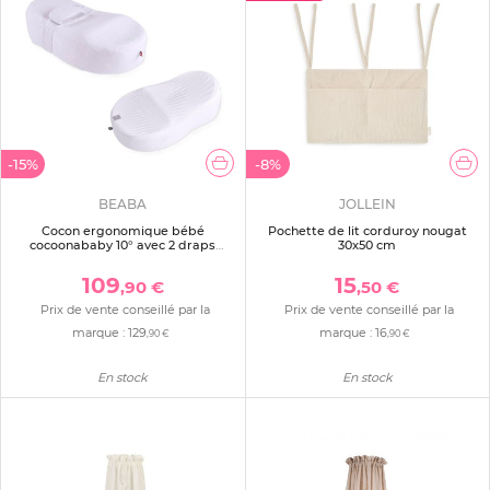
-15%
-8%
BEABA
JOLLEIN
Cocon ergonomique bébé
Pochette de lit corduroy nougat
cocoonababy 10° avec 2 draps
30x50 cm
blancs dont 1 offert
109
15
,90 €
,50 €
Prix de vente conseillé par la
Prix de vente conseillé par la
marque :
129
marque :
16
,90 €
,90 €
En stock
En stock