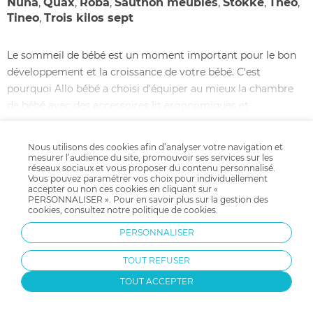
Nuna
,
Quax
,
Roba
,
Sauthon meubles
,
Stokke
,
Theo
,
Tineo
,
Trois kilos sept
Le sommeil de bébé est un moment important pour le bon
développement et la croissance de votre bébé. C'est
pourquoi Allo bébé a choisi d'équiper au mieux la chambre
de bébé avec des accessoires lit ergonomiques et
confortables tels que tours de lit confortables et déco,
oreillers ergonomique, coussins, matelas spécifiques, cale
LIRE LA SUITE
Nous utilisons des cookies afin d’analyser votre navigation et
bébé, ciel de lit…tous les accessoires de lit nécessaires à la
mesurer l’audience du site, promouvoir ses services sur les
réseaux sociaux et vous proposer du contenu personnalisé.
décoration du lit de bébé et à son confort se trouvent sur
Vous pouvez paramétrer vos choix pour individuellement
Allobébé.
accepter ou non ces cookies en cliquant sur «
PERSONNALISER ». Pour en savoir plus sur la gestion des
cookies, consultez notre
politique de cookies
.
PERSONNALISER
TOUT REFUSER
Livraison gratuite
Payer en plusieurs fois
TOUT ACCEPTER
dès 59.9€ d'achat
avec Klarna
Dès 35 € d'achats