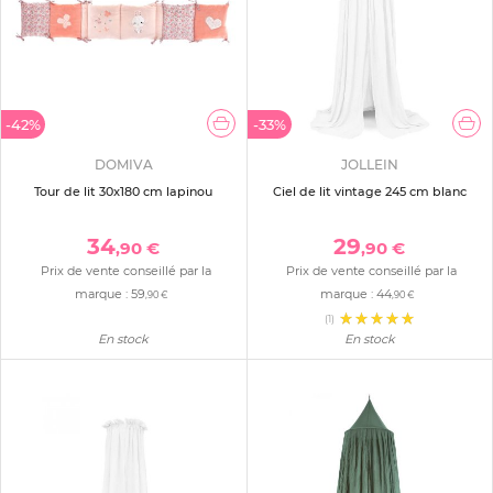
-42%
-33%
DOMIVA
JOLLEIN
Tour de lit 30x180 cm lapinou
Ciel de lit vintage 245 cm blanc
34
29
,90 €
,90 €
Prix de vente conseillé par la
Prix de vente conseillé par la
marque :
59
marque :
44
,90 €
,90 €
(1)
En stock
En stock