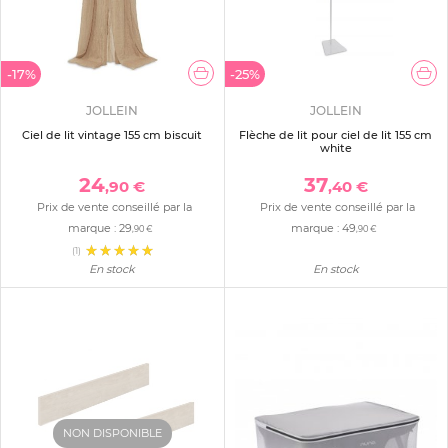
-17%
-25%
JOLLEIN
JOLLEIN
Ciel de lit vintage 155 cm biscuit
Flèche de lit pour ciel de lit 155 cm
white
24
37
,90 €
,40 €
Prix de vente conseillé par la
Prix de vente conseillé par la
marque :
29
marque :
49
,90 €
,90 €
(1)
En stock
En stock
NON DISPONIBLE