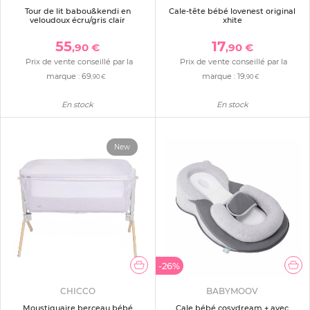
Tour de lit babou&kendi en
Cale-tête bébé lovenest original
veloudoux écru/gris clair
xhite
55
17
,90 €
,90 €
Prix de vente conseillé par la
Prix de vente conseillé par la
marque :
69
marque :
19
,90 €
,90 €
En stock
En stock
New
-26%
CHICCO
BABYMOOV
Moustiquaire berceau bébé
Cale bébé cosydream + avec