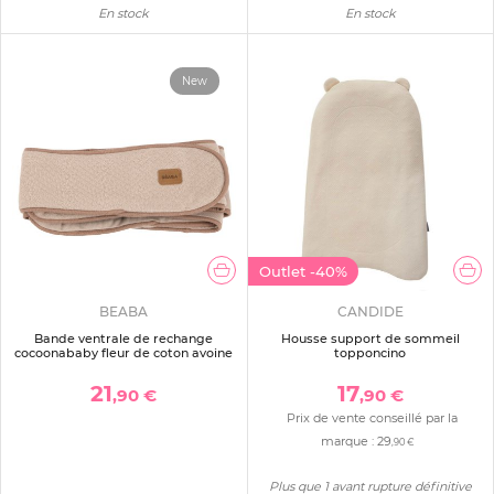
En stock
En stock
New
Outlet
-40%
BEABA
CANDIDE
Bande ventrale de rechange
Housse support de sommeil
cocoonababy fleur de coton avoine
topponcino
21
17
,90 €
,90 €
Prix de vente conseillé par la
marque :
29
,90 €
Plus que 1 avant rupture définitive