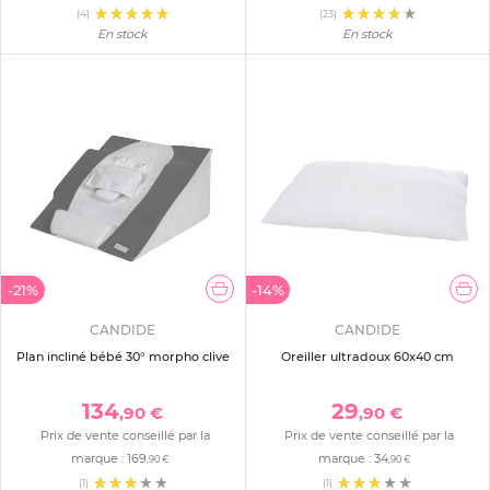
(4)
(23)
En stock
En stock
-21%
-14%
CANDIDE
CANDIDE
Plan incliné bébé 30° morpho clive
Oreiller ultradoux 60x40 cm
134
29
,90 €
,90 €
Prix de vente conseillé par la
Prix de vente conseillé par la
marque :
169
marque :
34
,90 €
,90 €
(1)
(1)